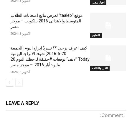
أكتوبر 5, 2024
اخبار مصر
موقع “taaleb” لعرض نتائج امتحانات الطلاب
المتوسط والابتدائي 2016 بالكويت – موجز
مصر
أكتوبر 5, 2024
التعليم
كيف اعرف برجي ؟؟ نسردْ ابراج اليوم [الجمعة
20-5-2016] شوفـ الابراجـ اليومية
Today ”لايف“ توقعات #حقيقة لـ حظك اليوم 20
مايو~أيار 2016 – موجز مصر
الفن والثقافة
أكتوبر 5, 2024
LEAVE A REPLY