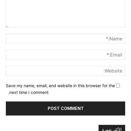
nt:
me:*
ail:*
ite:
Save my name, email, and website in this browser for the
next time I comment.
الأكثر شهرة