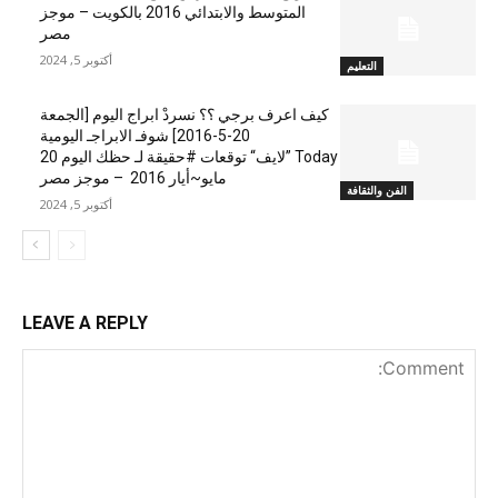
المتوسط والابتدائي 2016 بالكويت – موجز
مصر
أكتوبر 5, 2024
التعليم
كيف اعرف برجي ؟؟ نسردْ ابراج اليوم [الجمعة
20-5-2016] شوفـ الابراجـ اليومية
Today ”لايف“ توقعات #حقيقة لـ حظك اليوم 20
مايو~أيار 2016 – موجز مصر
الفن والثقافة
أكتوبر 5, 2024
LEAVE A REPLY