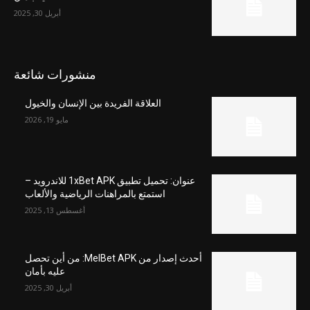
أبريل 30, 2025
منشورات شائعة
العلاقة الفريدة بين الإنسان والخيول
مايو 19, 2026
عنوان: تحميل تطبيق 1xBet APK للاندرويد –
استمتع بالمراهنات الرياضية والألعاب
أغسطس 13, 2025
أحدث إصدار من MelBet APK: من أين تحصل
عليه بأمان
أبريل 30, 2025