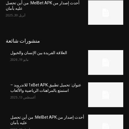
أحدث إصدار من MelBet APK: من أين تحصل
عليه بأمان
أبريل 30, 2025
منشورات شائعة
العلاقة الفريدة بين الإنسان والخيول
مايو 19, 2026
عنوان: تحميل تطبيق 1xBet APK للاندرويد –
استمتع بالمراهنات الرياضية والألعاب
أغسطس 13, 2025
أحدث إصدار من MelBet APK: من أين تحصل
عليه بأمان