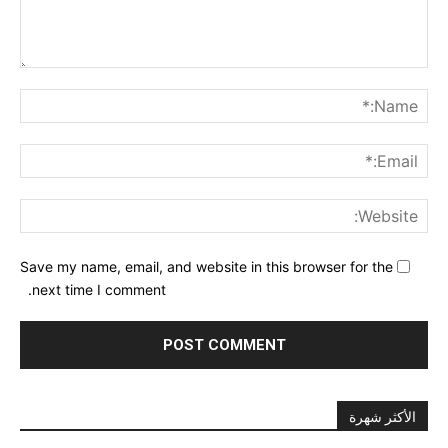
nt:
me:*
ail:*
ite:
Save my name, email, and website in this browser for the
next time I comment.
الأكثر شهرة