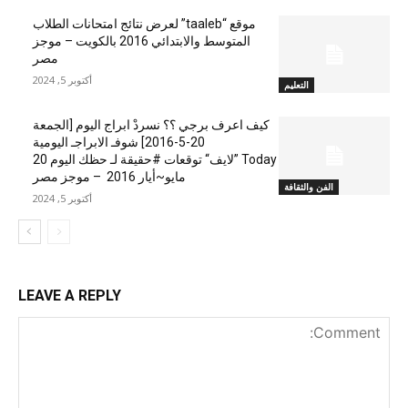
موقع “taaleb” لعرض نتائج امتحانات الطلاب
المتوسط والابتدائي 2016 بالكويت – موجز
مصر
أكتوبر 5, 2024
التعليم
كيف اعرف برجي ؟؟ نسردْ ابراج اليوم [الجمعة
20-5-2016] شوفـ الابراجـ اليومية
Today ”لايف“ توقعات #حقيقة لـ حظك اليوم 20
مايو~أيار 2016 – موجز مصر
الفن والثقافة
أكتوبر 5, 2024
LEAVE A REPLY