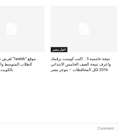
اخبار مصر
نتيجة خامسة 5 .. اكتب كومنت برقمك
موقع “taaleb” 
واعرف نتيجة الصف الخامس الابتدائي
2016 لكل المحافظات – موجز مصر
بالكويت