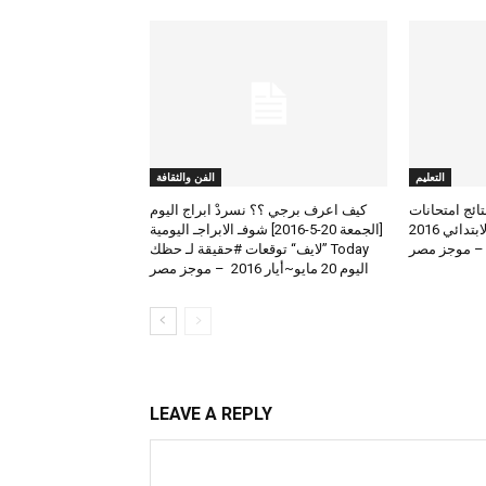
التعليم
الفن والثقافة
لعرض نتائج امتحانات
كيف اعرف برجي ؟؟ نسردْ ابراج اليوم
الطلاب المتوسط والابتدائي 2016
[الجمعة 20-5-2016] شوفـ الابراجـ اليومية
 – موجز مصر
Today ”لايف“ توقعات #حقيقة لـ حظك
اليوم 20 مايو~أيار 2016 – موجز مصر
LEAVE A REPLY