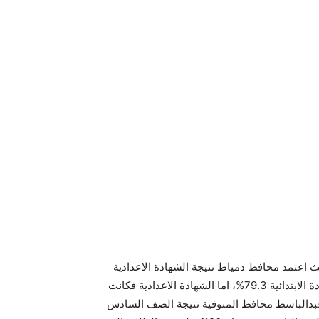
 امتحانات الدور الثانى في محافظات لعام 2015 ، حيث اعتمد محافظ دمياط نتيجة الشهادة الاعدادية
والابتدائية للدور الثانى لعام 2015 وجائت نسبة النجاح فى الشهادة الابتدائية 79.3%، اما الشهادة الاعدادية فكانت
 اعتمد الدكتور هشام عبدالباسط محافظ المنوفية نتيجة الصف السادس