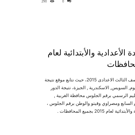
290
0
 الأعدادية والأبتدائية لعام
ننشر نتيجة الدور الثانى “الملاحق” للصف السادس الابتدائى والصف الثالث الاعدادى 2015، حيث نتابع موقع نتيجة
 2015 محافظة القاهرة , الفيوم, السويس, الاسكندرية , الجيزة، نتيجة الدور
2 موقع وزارة التربية والتعليم الرسمي برقم الجلوس محافظة الغربية ,
وم السابع ومصراوي وقيتو والوطن برقم الجلوس ،
20 بجميع المحافظات .