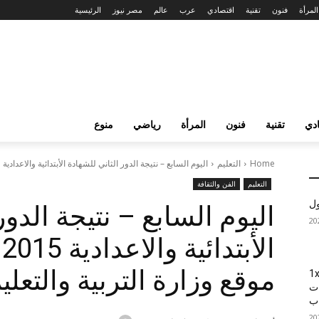
المرأة
فنون
تقنية
اقتصادي
عرب
عالم
مصر نيوز
الرئيسية
دي
تقنية
فنون
المرأة
رياضي
منوع
Home
التعليم
اليوم السابع – نتيجة الدور الثاني للشهادة الأبتدائية والاعدادية 2015 – نتيجة...
التعليم
الفن والثقافة
ول
اليوم السابع – نتيجة الدور
ا
موقع وزارة التربية والتعل
1xBet
ات
اب