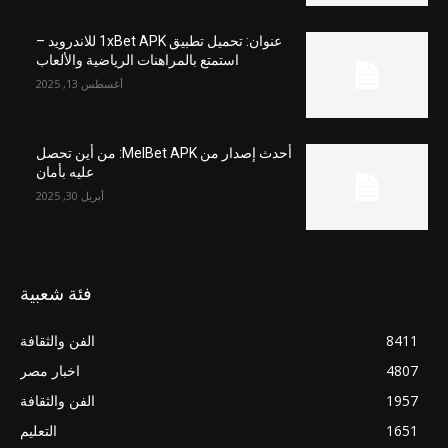
عنوان: تحميل تطبيق 1xBet APK للاندرويد –
استمتع بالمراهنات الرياضية والألعاب
أغسطس 13, 2025
أحدث إصدار من MelBet APK: من أين تحصل
عليه بأمان
أبريل 30, 2025
فئة شعبية
8411
الفن والثقافة
4807
اخبار مصر
1957
الفن والثقافة
1651
التعليم