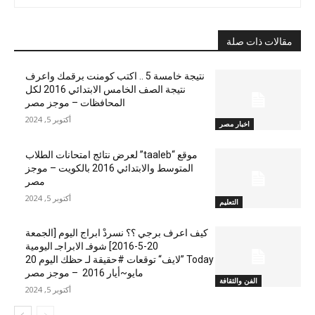
مقالات ذات صلة
نتيجة خامسة 5 .. اكتب كومنت برقمك واعرف
نتيجة الصف الخامس الابتدائي 2016 لكل
المحافظات – موجز مصر
أكتوبر 5, 2024
اخبار مصر
موقع “taaleb” لعرض نتائج امتحانات الطلاب
المتوسط والابتدائي 2016 بالكويت – موجز
مصر
أكتوبر 5, 2024
التعليم
كيف اعرف برجي ؟؟ نسردْ ابراج اليوم [الجمعة
20-5-2016] شوفـ الابراجـ اليومية
Today ”لايف“ توقعات #حقيقة لـ حظك اليوم 20
مايو~أيار 2016 – موجز مصر
الفن والثقافة
أكتوبر 5, 2024