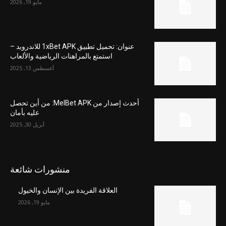
مايو 19, 2026
عنوان: تحميل تطبيق 1xBet APK للاندرويد –
استمتع بالمراهنات الرياضية والألعاب
أغسطس 13, 2025
أحدث إصدار من MelBet APK: من أين تحصل
عليه بأمان
أبريل 30, 2025
منشورات شائعة
العلاقة الفريدة بين الإنسان والخيول
مايو 19, 2026