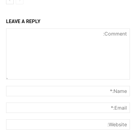
LEAVE A REPLY
nt:
me:*
ail:*
ite: