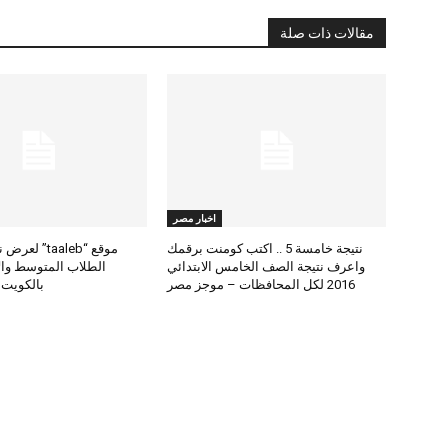
مقالات ذات صلة
اخبار مصر
نتيجة خامسة 5 .. اكتب كومنت برقمك
موقع “taaleb” 
واعرف نتيجة الصف الخامس الابتدائي
2016 لكل المحافظات – موجز مصر
بالكويت