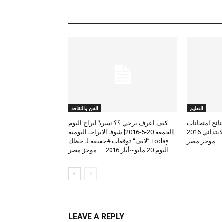
التعليم
الفن والثقافة
لعرض نتائج امتحانات
كيف اعرف برجي ؟؟ نسردْ ابراج اليوم
الطلاب المتوسط والابتدائي 2016
[الجمعة 20-5-2016] شوفـ الابراجـ اليومية
 – موجز مصر
Today ”لايف“ توقعات #حقيقة لـ حظك
اليوم 20 مايو~أيار 2016 – موجز مصر
LEAVE A REPLY