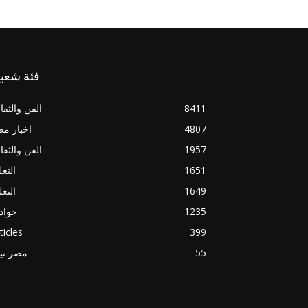
فئة شعبي
8411
الفن والثقا
4807
اخبار م
1957
الفن والثقا
1651
التعل
1649
التعل
1235
حواد
ticles
399
55
مصر ني