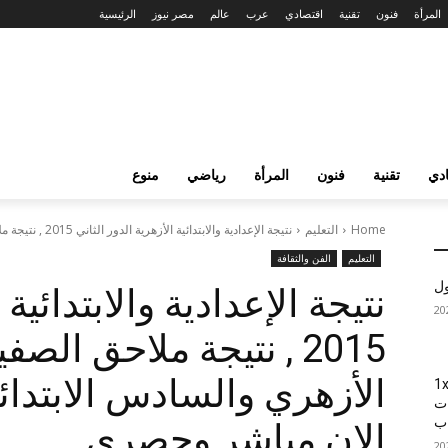
المرأة
فنون
تقنية
اقتصادي
عرب
عالم
مصر نيوز
الرئيسية
دي
تقنية
فنون
المرأة
رياضي
منوع
Home
التعليم
نتيجة الإعدادية والابتدائية الأزهرية الدور الثاني 2015 , نتيجة ملاحق الصفين الثالث...
التعليم
الفن والثقافة
ول
نتيجة الإعدادية والابتدائية 
2015 , نتيجة ملاحق الص
1xBet
ات
اب
الان مباشر وحصري