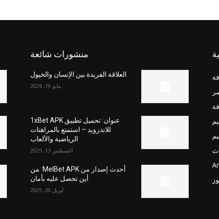
ة
منشورات شائعة
العلاقة الفريدة بين الإنسان والخيول
فة
مايو 19, 2026
صر
فة
يم
عنوان: تحميل تطبيق 1xBet APK
للاندرويد – استمتع بالمراهنات
يم
الرياضية والألعاب
ث
أغسطس 13, 2025
Ar
أحدث إصدار من MelBet APK: من
أين تحصل عليه بأمان
وز
أبريل 30, 2025