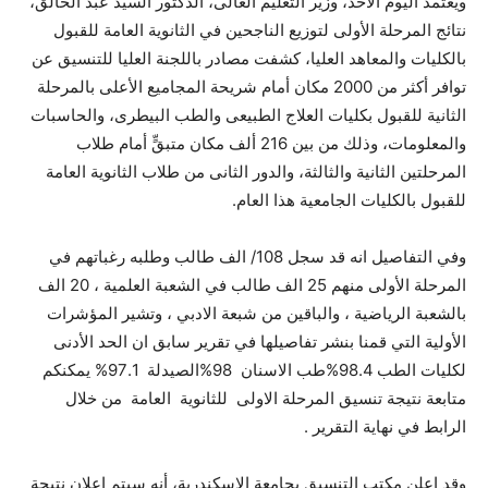
ويعتمد اليوم الأحد، وزير التعليم العالى، الدكتور السيد عبد الخالق،
نتائج المرحلة الأولى لتوزيع الناجحين في الثانوية العامة للقبول
بالكليات والمعاهد العليا، كشفت مصادر باللجنة العليا للتنسيق عن
توافر أكثر من 2000 مكان أمام شريحة المجاميع الأعلى بالمرحلة
الثانية للقبول بكليات العلاج الطبيعى والطب البيطرى، والحاسبات
والمعلومات، وذلك من بين 216 ألف مكان متبقٍّ أمام طلاب
المرحلتين الثانية والثالثة، والدور الثانى من طلاب الثانوية العامة
للقبول بالكليات الجامعية هذا العام.
وفي التفاصيل انه قد سجل 108/ الف طالب وطلبه رغباتهم في
المرحلة الأولى منهم 25 الف طالب في الشعبة العلمية ، 20 الف
بالشعبة الرياضية ، والباقين من شبعة الادبي ، وتشير المؤشرات
الأولية التي قمنا بنشر تفاصيلها في تقرير سابق ان الحد الأدنى
لكليات الطب 98.4%طب الاسنان 98%الصيدلة 97.1% يمكنكم
متابعة نتيجة تنسيق المرحلة الاولى للثانوية العامة من خلال
الرابط في نهاية التقرير .
وقد اعلن مكتب التنسيق بجامعة الإسكندرية، أنه سيتم إعلان نتيجة