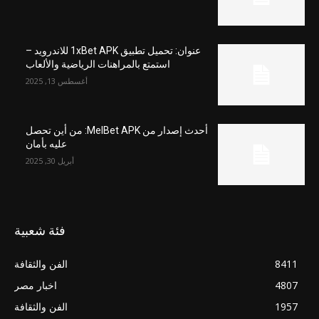
عنوان: تحميل تطبيق 1xBet APK للاندرويد –
استمتع بالمراهنات الرياضية والألعاب
أغسطس 13, 2025
أحدث إصدار من MelBet APK: من أين تحصل
عليه بأمان
أبريل 30, 2025
فئة شعبية
8411
الفن والثقافة
4807
اخبار مصر
1957
الفن والثقافة