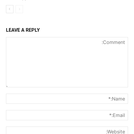
LEAVE A REPLY
nt:
me:*
ail:*
ite: