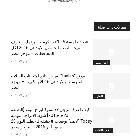
https://mojazeg.com
مقالات ذات صلة
نتيجة خامسة 5 .. اكتب كومنت برقمك واعرف
نتيجة الصف الخامس الابتدائي 2016 لكل
المحافظات – موجز مصر
أكتوبر 5, 2024
اخبار مصر
موقع “taaleb” لعرض نتائج امتحانات الطلاب
المتوسط والابتدائي 2016 بالكويت – موجز
مصر
أكتوبر 5, 2024
التعليم
كيف اعرف برجي ؟؟ نسردْ ابراج اليوم [الجمعة
20-5-2016] شوفـ الابراجـ اليومية
Today ”لايف“ توقعات #حقيقة لـ حظك اليوم 20
مايو~أيار 2016 – موجز مصر
الفن والثقافة
أكتوبر 5, 2024