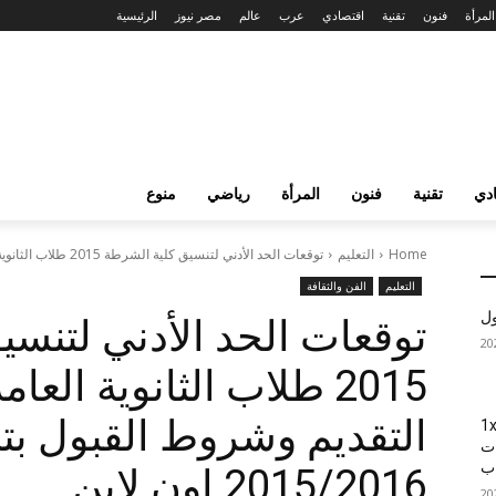
المرأة
فنون
تقنية
اقتصادي
عرب
عالم
مصر نيوز
الرئيسية
دي
تقنية
فنون
المرأة
رياضي
منوع
Home
التعليم
توقعات الحد الأدني لتنسيق كلية الشرطة 2015 طلاب الثانوية العامة والأزهرية ,...
التعليم
الفن والثقافة
ول
توقعات الحد الأدني لتنس
2015 طلاب الثانوية الع
التقديم وشروط القبول بت
1xBet
ات
اب
2015/2016 اون لاين