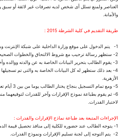
العناصر ولمنع تسلل أى شخص لديه تصرفات غير لائقة أو سبق و
والأمانة.
طريقة التقديم في كلية الشرطة 2015 :
1- يتم الدخول على موقع وزارة الداخلية على شبكة الإنترنت ومنه إلى موقع أكاديمية الشرطة.
2- ستظهر رسالة ترحيب مع شروط الالتحاق والخطوات الصحيحة والتعليمات الخاصة بطلب الالتحاق على الشبكة.
3- يقوم الطالب بتحرير البيانات الخاصة به عن والدته ووالده وأخوته والأعمام والأخوال ورقم الجلوس الخاص به.
4- بعد ذلك ستظهر له كل البيانات الخاصة به والتى تم تسجيلها با
الأزهرية.
5- ومع تمام التسجيل بنجاح يختار الطالب يوما من بين 3 أيام تعرض عليه لأداء اختبار القدرات.
6- ثم يقوم بطباعة نموذج الإقرارات وآخر للقدرات لتوقيعهما م
لاختبار القدرات.
الإجراءات المتبعة بعد طباعة نماذج الإقرارات والقدرات :
1- يتوجه الطالب عند حضوره للكلية إلى منافذ تحصيل قيمة الدمغات والرسوم.
2- يتم التوجه إلى لجنة تسليم الإقرارات ونموذج القدرات.