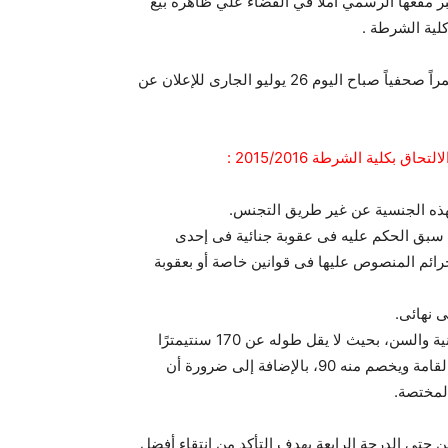
عبر مقعها الرسمي أملا في القضاء علي ظاهرة بيع
لية الشرطة .
وقد عقد السيد اللواء مساعد الوزير رئيس أكاديمية الشرطة مؤتمراً صحفياً صباح اليوم 26 يوليو الجارى للإعلان عن
كلية الشرطة 2015/2016 :
 سبق الحكم عليه فى عقوبة جنائية فى إحدى
جرائم المنصوص عليها فى قوانين خاصة أو بعقوبة
4- يجب أن يكون الطالب مستوفيًا شروط اللياقة الصحية والبدنية والسن، بحيث لا يقل طوله عن 170 سنتيمترًا
ويتمتع بتناسق القوام، والذى يتم حسابه عن طريق قياس طول القامة ويخصم منه 90، بالإضافة إلى ضرورة أن
المختصة.
ن حتى الدرجة الرابعة بهدف التأكد من انتقاء أفضل