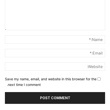
nt:
me:*
ail:*
ite:
Save my name, email, and website in this browser for the
next time I comment.