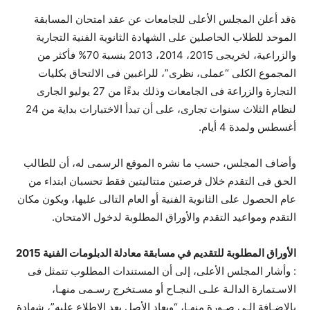
ةقد أعلن المجلس الأعلى للجامعات عن عقد امتحان المسابقة
الموحد للطلاب الحاصلين على الشهادة الثانوية الفنية التجارية
والزراعية، لخريجى 2015، 2014، 2013 بنسبة 70% فأكثر من
المجموع الكلى “عملى، نظرى”، للراغبين فى الالتحاق بكليات
التجارة والزراعة فى الجامعات وذلك بدءًا من 27 يوليو الجارى
لنظام الثلاث سنوات تجارى، على أن تبدأ الاختبارات بداية من 24
أغسطس ولمدة 4 أيام.
وأضاف المجلس، حسب ما نشره الموقع الرسمى له، أن للطالب
الحق فى التقدم خلال فرصتين متتاليتين فقط تحسبان ابتداء من
عام الحصول على الثانوية الفنية أو العام التالى عليها، ويكون مكان
التقدم ومواعيد التقدم والأوراق المطلوبة لدخول الامتحان.
الأوراق المطلوبة للتقديم في مسابقة معادلة الدبلومات الفنية 2015
: وأشار المجلس الأعلى، إلى أن المستندات المطلوب تتمثل فى
الاسـتمارة الدالـة علـى النجـاح أو مسـتخرج رسـمى منهـا،
بالإضـافة إلـى صـورة منهـا، “ويعاد الأصل بعد الاطلاع عليه”، شهادة