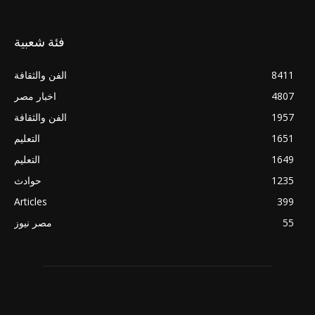
فئة شعبية
8411
الفن والثقافة
4807
اخبار مصر
1957
الفن والثقافة
1651
التعليم
1649
التعليم
1235
حوادث
Articles
399
55
مصر نيوز