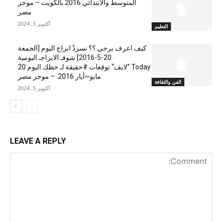
المتوسط والابتدائي 2016 بالكويت – موجز
مصر
أكتوبر 5, 2024
التعليم
كيف اعرف برجي ؟؟ نسردْ ابراج اليوم [الجمعة
20-5-2016] شوفـ الابراجـ اليومية
Today ”لايف“ توقعات #حقيقة لـ حظك اليوم 20
مايو~أيار 2016 – موجز مصر
الفن والثقافة
أكتوبر 5, 2024
LEAVE A REPLY