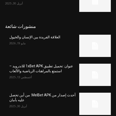
أبريل 30, 2025
منشورات شائعة
العلاقة الفريدة بين الإنسان والخيول
مايو 19, 2026
عنوان: تحميل تطبيق 1xBet APK للاندرويد –
استمتع بالمراهنات الرياضية والألعاب
أغسطس 13, 2025
أحدث إصدار من MelBet APK: من أين تحصل
عليه بأمان
أبريل 30, 2025