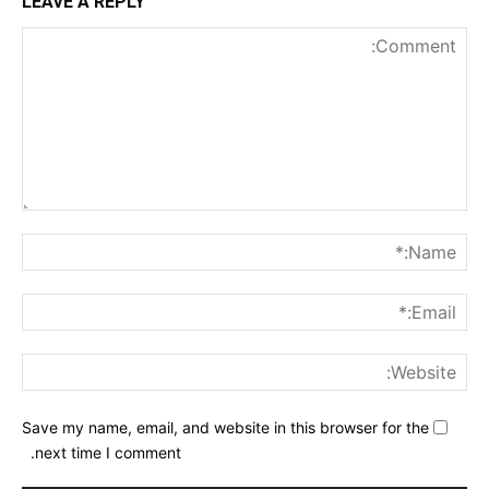
LEAVE A REPLY
nt:
me:*
ail:*
ite:
Save my name, email, and website in this browser for the
next time I comment.