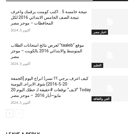
نتيجة خامسة 5 .. اكتب كومنت برقمك واعرف
نتيجة الصف الخامس الابتدائي 2016 لكل
المحافظات – موجز مصر
أكتوبر 5, 2024
اخبار مصر
موقع “taaleb” لعرض نتائج امتحانات الطلاب
المتوسط والابتدائي 2016 بالكويت – موجز
مصر
أكتوبر 5, 2024
التعليم
كيف اعرف برجي ؟؟ نسردْ ابراج اليوم [الجمعة
20-5-2016] شوفـ الابراجـ اليومية
Today ”لايف“ توقعات #حقيقة لـ حظك اليوم 20
مايو~أيار 2016 – موجز مصر
الفن والثقافة
أكتوبر 5, 2024