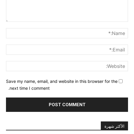
nt:
me:*
ail:*
ite:
Save my name, email, and website in this browser for the
next time I comment.
الأكثر شهرة