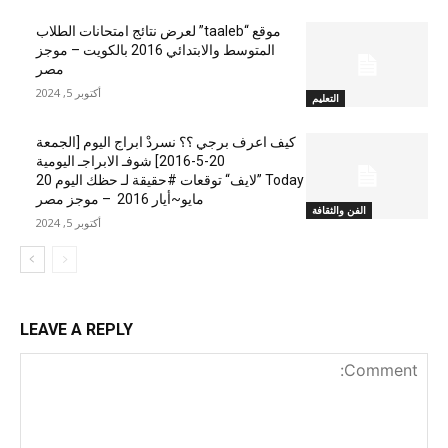
موقع “taaleb” لعرض نتائج امتحانات الطلاب
المتوسط والابتدائي 2016 بالكويت – موجز
مصر
أكتوبر 5, 2024
التعليم
كيف اعرف برجي ؟؟ نسردْ ابراج اليوم [الجمعة
20-5-2016] شوفـ الابراجـ اليومية
Today ”لايف“ توقعات #حقيقة لـ حظك اليوم 20
مايو~أيار 2016 – موجز مصر
الفن والثقافة
أكتوبر 5, 2024
LEAVE A REPLY