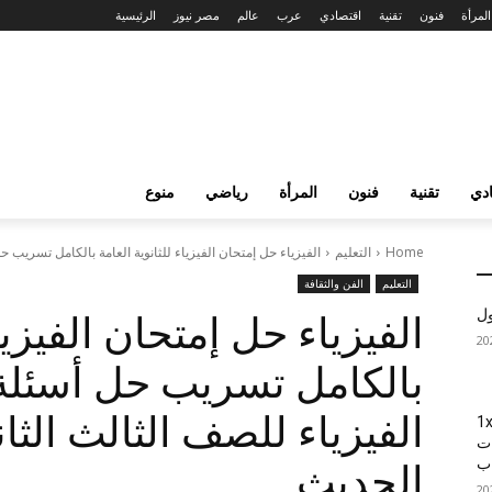
المرأة
فنون
تقنية
اقتصادي
عرب
عالم
مصر نيوز
الرئيسية
دي
تقنية
فنون
المرأة
رياضي
منوع
Home
التعليم
الفيزياء حل إمتحان الفيزياء للثانوية العامة بالكامل تسريب حل
التعليم
الفن والثقافة
ول
الفيزياء حل إمتحان الفيزياء
بالكامل تسريب حل أسئلة 
1xBet
ات
اب
الحديث