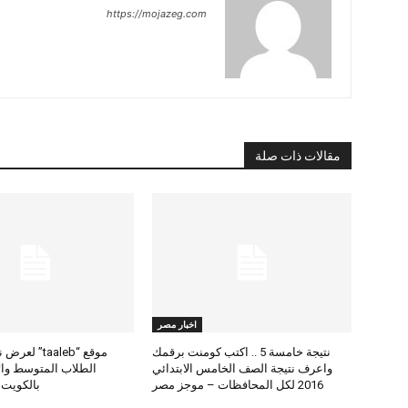
https://mojazeg.com
مقالات ذات صلة
اخبار مصر
نتيجة خامسة 5 .. اكتب كومنت برقمك
موقع “taaleb” 
واعرف نتيجة الصف الخامس الابتدائي
2016 لكل المحافظات – موجز مصر
بالكويت