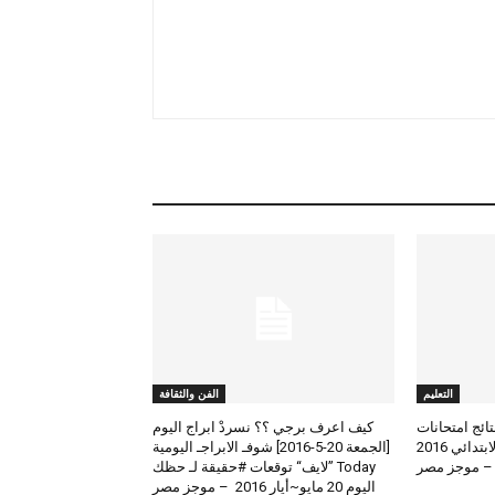
التعليم
الفن والثقافة
لعرض نتائج امتحانات
كيف اعرف برجي ؟؟ نسردْ ابراج اليوم
الطلاب المتوسط والابتدائي 2016
[الجمعة 20-5-2016] شوفـ الابراجـ اليومية
 – موجز مصر
Today ”لايف“ توقعات #حقيقة لـ حظك
اليوم 20 مايو~أيار 2016 – موجز مصر