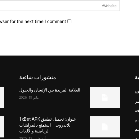
wser for the next time I comment.
ة
منشورات شائعة
العلاقة الفريدة بين الإنسان والخيول
فة
مايو 19, 2026
صر
فة
يم
عنوان: تحميل تطبيق 1xBet APK
للاندرويد – استمتع بالمراهنات
يم
الرياضية والألعاب
ث
أغسطس 13, 2025