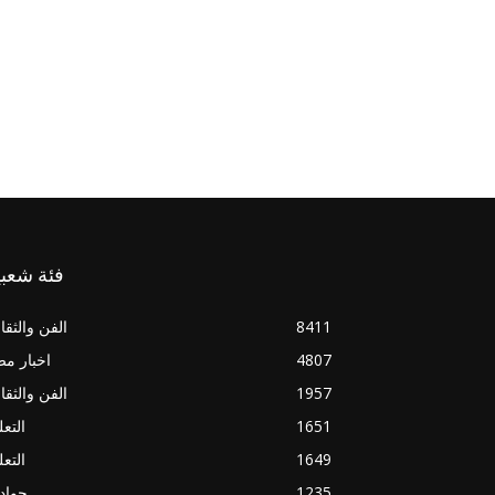
فئة شعبي
8411
الفن والثقا
4807
اخبار م
1957
الفن والثقا
1651
التعل
1649
التعل
1235
حواد