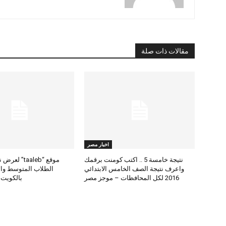
مقالات ذات صلة
اخبار مصر
نتيجة خامسة 5 .. اكتب كومنت برقمك
موقع “taaleb” 
واعرف نتيجة الصف الخامس الابتدائي
2016 لكل المحافظات – موجز مصر
بالكويت