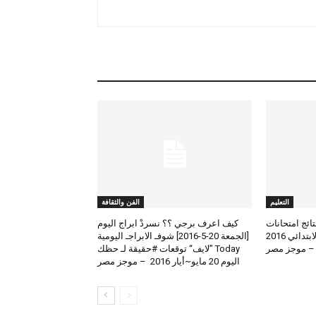
التعليم
الفن والثقافة
لعرض نتائج امتحانات
كيف اعرف برجي ؟؟ نسردْ ابراج اليوم
الطلاب المتوسط والابتدائي 2016
[الجمعة 20-5-2016] شوفـ الابراجـ اليومية
 – موجز مصر
Today ”لايف“ توقعات #حقيقة لـ حظك
اليوم 20 مايو~أيار 2016 – موجز مصر