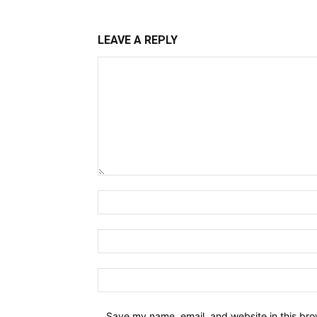
LEAVE A REPLY
Comment:
Name:*
Email:*
Website:
Save my name, email, and website in this bro