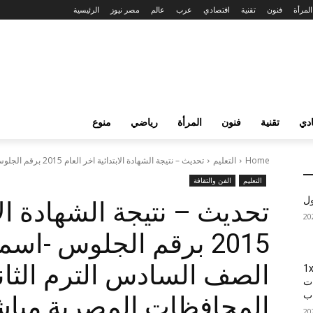
المرأة
فنون
تقنية
اقتصادي
عرب
عالم
مصر نيوز
الرئيسية
دي
تقنية
فنون
المرأة
رياضي
منوع
Home
التعليم
تحديث – نتيجة الشهادة الابتدائية اخر العام 2015 برقم الجلوس -اسماء الناجحين...
التعليم
الفن والثقافة
ول
تحديث – نتيجة الشهادة الاب
2015 برقم الجلوس -اس
الصف السادس الترم الثا
1xBet
ات
اب
المحافظات المصرية مباشر