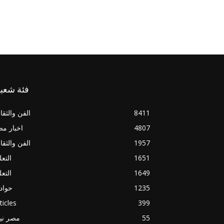
فئة شعبي
8411
الفن والثقا
4807
اخبار م
1957
الفن والثقا
1651
التعل
1649
التعل
1235
حواد
ticles
399
55
مصر ني