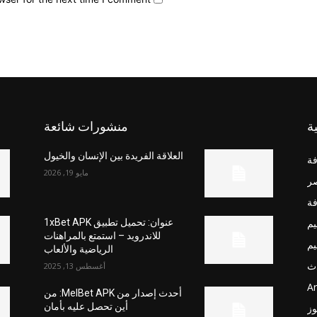
ة
منشورات شائعة
العلاقة الفريدة بين الإنسان والخيول
فة
مايو 19, 2026
صر
فة
يم
عنوان: تحميل تطبيق 1xBet APK
للاندرويد – استمتع بالمراهنات
يم
الرياضية والألعاب
ث
أغسطس 13, 2025
Ar
أحدث إصدار من MelBet APK: من
أين تحصل عليه بأمان
وز