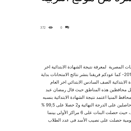
372
0
 المصرية لمعرفة نتيجة الشهادة الابتدائية اخر
العام 2015 برقم الجلوس – نتائج الصف السادس الترم الثاني 2015- كما عودكم فريقنا بنشر نتائج الامتحانات بداية
لابتدائية الصف السادس الابتدائي اخر العام
ن قبل محافظين هذه المناطق حيث قال رمضان عبد
 محافظ المنيا اعتمد نتيجة الشهادة الابتدائية بنسبه
نجاح 68,3 % ,وأضاف عبد الحميد أن الـ11 طالبا الأوائل منهم 9 حاصلين على الدرجة النهائية و2 حصلا على 99,5 %
وأوضح وكيل وزارة التربية والتعليم أن الفتيات تفوقن على الأولاد، حيث حصلت البنات على 6 مراكز الأولى بينما
ن مدرسة حكومية حصلت على نصيب الأسد فى عدد الطلاب