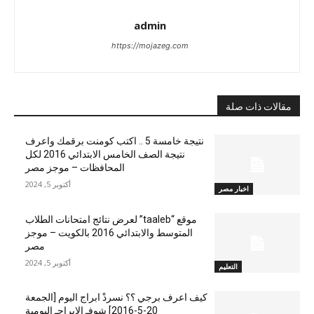
admin
https://mojazeg.com
مقالات ذات صلة
نتيجة خامسة 5 .. اكتب كومنت برقمك واعرف
نتيجة الصف الخامس الابتدائي 2016 لكل
المحافظات – موجز مصر
أكتوبر 5, 2024
اخبار مصر
موقع “taaleb” لعرض نتائج امتحانات الطلاب
المتوسط والابتدائي 2016 بالكويت – موجز
مصر
أكتوبر 5, 2024
التعليم
كيف اعرف برجي ؟؟ نسردْ ابراج اليوم [الجمعة
20-5-2016] شوفـ الابراجـ اليومية