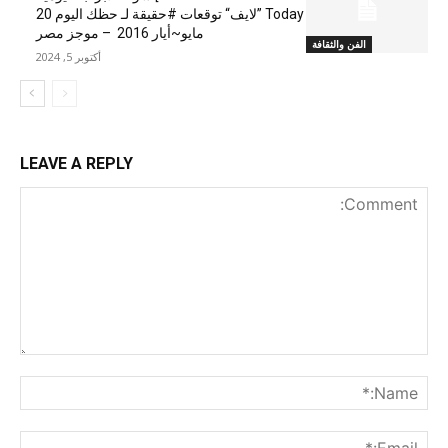
Today ”لايف“ توقعات #حقيقة لـ حظك اليوم 20
مايو~أيار 2016 – موجز مصر
الفن والثقافة
أكتوبر 5, 2024
LEAVE A REPLY
nt:
me:*
ail:*