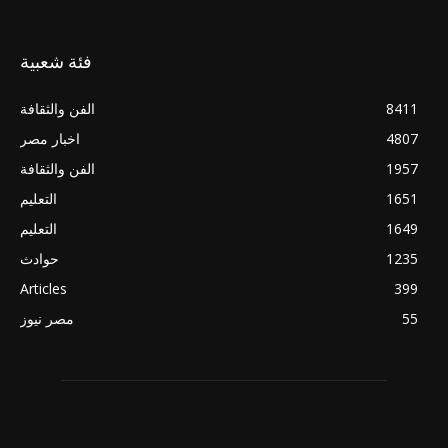
فئة شعبية
8411
الفن والثقافة
4807
اخبار مصر
1957
الفن والثقافة
1651
التعليم
1649
التعليم
1235
حوادث
Articles
399
55
مصر نيوز