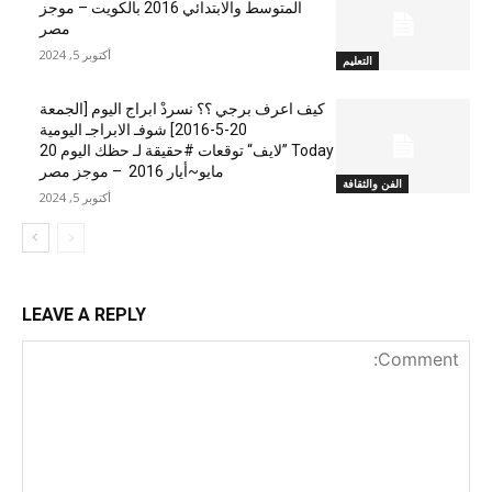
المتوسط والابتدائي 2016 بالكويت – موجز
مصر
أكتوبر 5, 2024
التعليم
كيف اعرف برجي ؟؟ نسردْ ابراج اليوم [الجمعة
20-5-2016] شوفـ الابراجـ اليومية
Today ”لايف“ توقعات #حقيقة لـ حظك اليوم 20
مايو~أيار 2016 – موجز مصر
الفن والثقافة
أكتوبر 5, 2024
LEAVE A REPLY