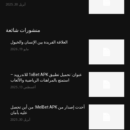
أبريل 30, 2025
منشورات شائعة
العلاقة الفريدة بين الإنسان والخيول
مايو 19, 2026
عنوان: تحميل تطبيق 1xBet APK للاندرويد –
استمتع بالمراهنات الرياضية والألعاب
أغسطس 13, 2025
أحدث إصدار من MelBet APK: من أين تحصل
عليه بأمان
أبريل 30, 2025