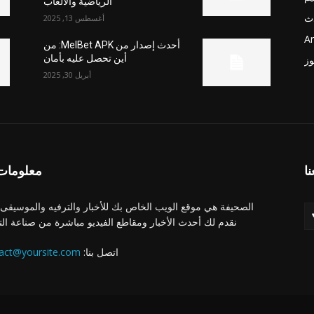
الرياضية والألعاب
ث
أغسطس 13, 2025
Ar
أحدث إصدار من MelBet APK: من
أين تحصل عليه بأمان
وز
أبريل 30, 2025
نا
معلومات 
الصحيفة هي موقع الويب الخاص بك للأخبار والترفيه والموسيقى.
نقدم لك أحدث الأخبار ومقاطع الفيديو مباشرة من صناعة الت
اتصل بنا:
act@yoursite.com