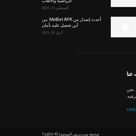
الرياضية والألعاب
أغسطس 13, 2025
أحدث إصدار من MelBet APK: من
أين تحصل عليه بأمان
أبريل 30, 2025
عنا
 نحن
رفيه.
cont
صحيفة ووردبريس الموضوع © TagDiv