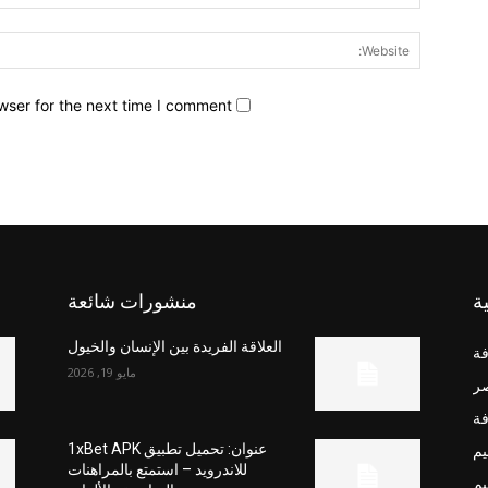
wser for the next time I comment.
ة
منشورات شائعة
العلاقة الفريدة بين الإنسان والخيول
فة
مايو 19, 2026
صر
فة
يم
عنوان: تحميل تطبيق 1xBet APK
للاندرويد – استمتع بالمراهنات
يم