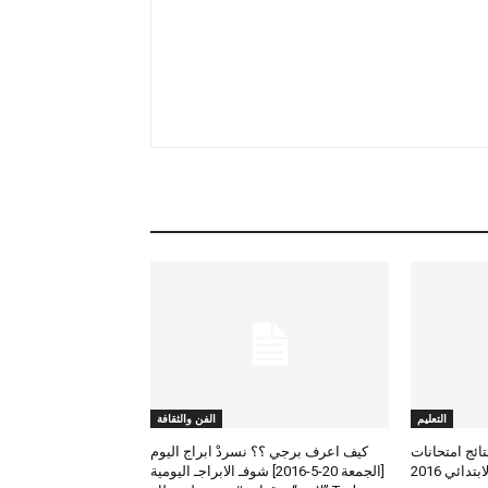
التعليم
الفن والثقافة
لعرض نتائج امتحانات
كيف اعرف برجي ؟؟ نسردْ ابراج اليوم
الطلاب المتوسط والابتدائي 2016
[الجمعة 20-5-2016] شوفـ الابراجـ اليومية