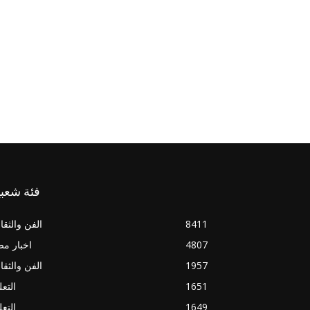
فئة شعبي
8411
الفن والثقا
4807
اخبار م
1957
الفن والثقا
1651
التعل
1649
التعل