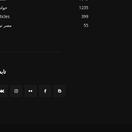
1235
حواد
ticles
399
55
مصر ني
تابع