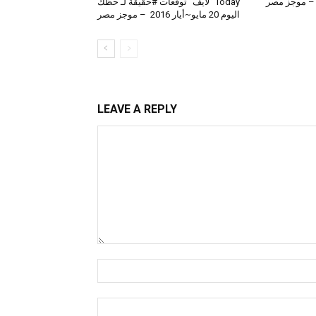
 – موجز مصر
Today ”لايف“ توقعات #حقيقة لـ حظك
اليوم 20 مايو~أيار 2016 – موجز مصر
LEAVE A REPLY
Comment:
Name:*
Email:*