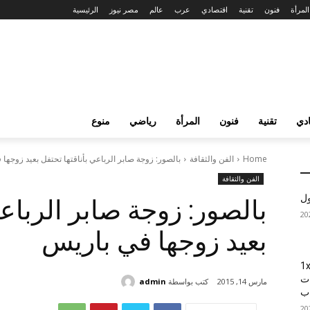
المرأة
فنون
تقنية
اقتصادي
عرب
عالم
مصر نيوز
الرئيسية
دي
تقنية
فنون
المرأة
رياضي
منوع
Home
الفن والثقافة
بالصور: زوجة صابر الرباعي بأناقتها تحتفل بعيد زوجها
الفن والثقافة
ول
بالصور: زوجة صابر الرباعي
بعيد زوجها في باريس
1xBet
ات
كتب بواسطة
admin
مارس 14, 2015
اب