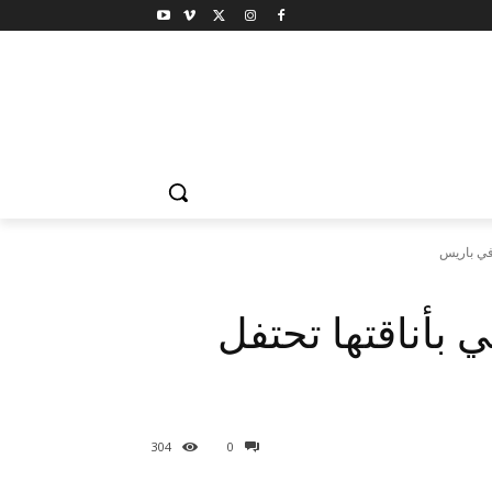
 في باريس
 بأناقتها تحتفل
304
0