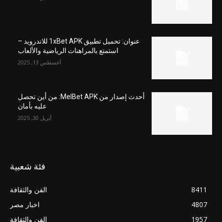
عنوان: تحميل تطبيق 1xBet APK للاندرويد –
استمتع بالمراهنات الرياضية والألعاب
أغسطس 13, 2025
أحدث إصدار من MelBet APK: من أين تحصل
عليه بأمان
أبريل 30, 2025
فئة شعبية
8411
الفن والثقافة
4807
اخبار مصر
1957
الفن والثقافة