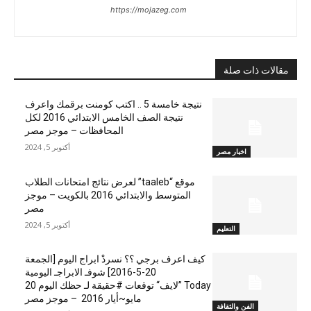
https://mojazeg.com
مقالات ذات صلة
نتيجة خامسة 5 .. اكتب كومنت برقمك واعرف
نتيجة الصف الخامس الابتدائي 2016 لكل
المحافظات – موجز مصر
أكتوبر 5, 2024
اخبار مصر
موقع “taaleb” لعرض نتائج امتحانات الطلاب
المتوسط والابتدائي 2016 بالكويت – موجز
مصر
أكتوبر 5, 2024
التعليم
كيف اعرف برجي ؟؟ نسردْ ابراج اليوم [الجمعة
20-5-2016] شوفـ الابراجـ اليومية
Today ”لايف“ توقعات #حقيقة لـ حظك اليوم 20
مايو~أيار 2016 – موجز مصر
الفن والثقافة