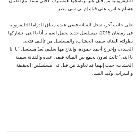
التليفزيونية من قبل عبر برنامجها المشترك “أحلى مسا” مع الفنان
هشام عباس، على قناة إم بى سى مصر.
على جانب آخر، تدخل الفنانة فيفى عبده سباق الدراما التليفزيونية
فى رمضان 2015، بمسلسل جديد يحمل اسم يا أنا يا انتى، تشاركها
بطولته الفنانة سمية الخشاب، والمسلسل من تأليف فتحى
الجندى، وإخراج أحمد حمودة، وإنتاج مها سليم، يُعدّ مسلسل “يا انا
يا انتى” ثالث تعاون يجمع بين الفنانة فيفى عبده والفنانة سمية
الخشاب، حيث إنهما قد تعاونتا من قبل فى مسلسلين: الحقيقة
والسراب، وكيد النسا.