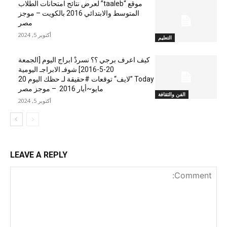
موقع “taaleb” لعرض نتائج امتحانات الطلاب
المتوسط والابتدائي 2016 بالكويت – موجز
مصر
أكتوبر 5, 2024
التعليم
كيف اعرف برجي ؟؟ نسردْ ابراج اليوم [الجمعة
20-5-2016] شوفـ الابراجـ اليومية
Today ”لايف“ توقعات #حقيقة لـ حظك اليوم 20
مايو~أيار 2016 – موجز مصر
الفن والثقافة
أكتوبر 5, 2024
LEAVE A REPLY