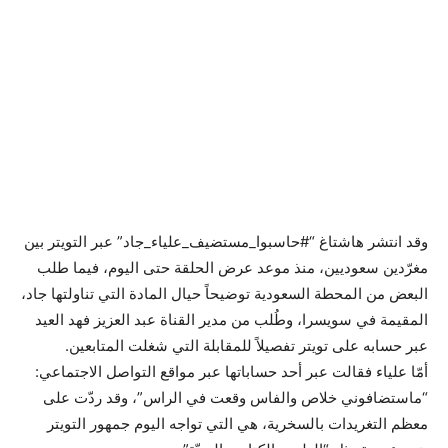
وقد انتشر هاشتاغ “#حاسبوا_مستضيف_علياء_جاد” عبر التويتر بين
مغرّدين سعوديين، منذ موعد عرض الحلقة حتى اليوم، فيما طلب
البعض من المحطة السعودية توضيحاً حيال المادة التي تناولتها جاد،
المقيمة في سويسرا، وطُلب من مدير القناة عبد العزيز فهد العيد
عبر حسابه على تويتر تفصيلاً للمقابلة التي شغلت المتابعين.
أمّا علياء فقالت عبر أحد حساباتها عبر مواقع التواصل الاجتماعي:
“ماستضافوني خلاص والفاس وقعت في الراس”، وقد ردّت على
معظم التغريدات بالسخرية، هي التي تواجه اليوم جمهور التويتر