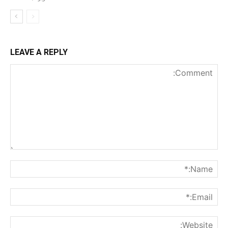
LEAVE A REPLY
nt:
me:*
ail:*
ite: