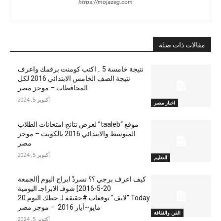
https://mojazeg.com
مقالات ذات صلة
نتيجة خامسة 5 .. اكتب كومنت برقمك واعرف
نتيجة الصف الخامس الابتدائي 2016 لكل
المحافظات – موجز مصر
أكتوبر 5, 2024
اخبار مصر
موقع “taaleb” لعرض نتائج امتحانات الطلاب
المتوسط والابتدائي 2016 بالكويت – موجز
مصر
أكتوبر 5, 2024
التعليم
كيف اعرف برجي ؟؟ نسردْ ابراج اليوم [الجمعة
20-5-2016] شوفـ الابراجـ اليومية
Today ”لايف“ توقعات #حقيقة لـ حظك اليوم 20
مايو~أيار 2016 – موجز مصر
الفن والثقافة
أكتوبر 5, 2024