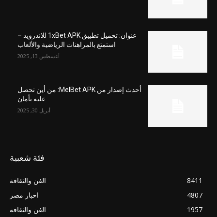
عنوان: تحميل تطبيق 1xBet APK للاندرويد –
استمتع بالمراهنات الرياضية والألعاب
أغسطس 13, 2025
أحدث إصدار من MelBet APK: من أين تحصل
عليه بأمان
أبريل 30, 2025
فئة شعبية
8411
الفن والثقافة
4807
اخبار مصر
1957
الفن والثقافة