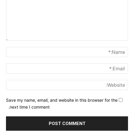
nt:
me:*
ail:*
ite:
Save my name, email, and website in this browser for the
next time I comment.