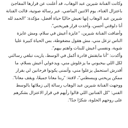
وكانت الفنانة شيرين عبد الوهاب، قد أعلنت عن قرارها المفاجئ
باعتزال الغناء، يوم الاثنين الماضي، عبر رسالة صوتية، قالت الفنانة
شيرين عبد الوهاب إنها تعيش حاليًا حياة أفضل، مؤكدة: “الحمد لله
أنا دلوقتي أحسن، وأخدت قرار هيريحني”.
وأضافت الفنانة شيرين، “عايزة أعيش في سلام، ومش عايزة
الناس تزعل مني، مش هقول مضغوطة، بس الحياة كبيرة عليا
شوية، ونفسي أعيش للبنات واهتم بيهم”.
وأكدت: “أنا مابقتش قادرة أكمل في الوسط، ياريت تبلغي رسالتي
لكل اللي بيحبوني ما يزعلوش مني، ويدعولي أعيش بسلام، ما
أقدرش استحمل يزعلوا مني، وأتمنى يكونوا فرحانين لي بقرار
ممكن يريحني ويبسطني”، لافتة: “ربنا معانا جميعًا، ويقف معانا”.
ووجهت الفنانة شيرين عبد الوهاب رسالة إلى زملائها بالوسط
الفني: “كل الفنانين اللي قالوا رأيهم في قرار الاعتزال بشكرهم
على روحهم الحلوة، شكرًا جدًا”.