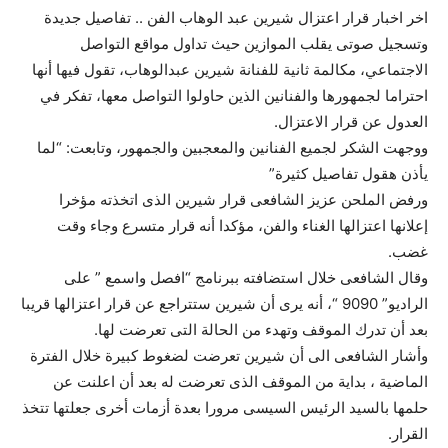
اخر اخبار قرار اعتزال شيرين عبد الوهاب الفن .. تفاصيل جديدة
وتسجيل صوتى يقلب الموازين حيث تداول مواقع التواصل
الاجتماعي، مكالمة ثانية للفنانة شيرين عبدالوهاب، تقول فيها أنها
احتراما لجمهورها والفنانين الذين حاولوا التواصل معها، تفكر في
العدول عن قرار الاعتزال.
ووجهت الشكر لجميع الفنانين والمعجبين والجمهور، وتابعت: “لما
يأذن هقول تفاصيل كثيرة”
ورفض الملحن عزيز الشافعى قرار شيرين الذى اتخذته مؤخرا
إعلانها اعتزالها الغناء والفن، مؤكدا أنه قرار متسرع وجاء وقت
غضب.
وقال الشافعى خلال استضافته ببرنامج “افصل واسمع ” على
الراديو” 9090 “، أنه يرى أن شيرين ستتراجع عن قرار اعتزالها قريبا
بعد أن تدرك الموقف وتهدء من الحالة التى تعرضت لها.
وأشار الشافعى الى أن شيرين تعرضت لضغوط كبيرة خلال الفترة
الماضية ، بداية من الموقف الذى تعرضت له بعد أن اعلنت عن
حلمها بالسيد الرئيس السيسى مرورا بعدة أزمات أخرى جعلتها تتخذ
القرار.