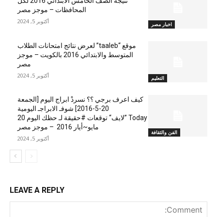
نتيجة الصف الخامس الابتدائي 2016 لكل
المحافظات – موجز مصر
أكتوبر 5, 2024
اخبار مصر
موقع “taaleb” لعرض نتائج امتحانات الطلاب
المتوسط والابتدائي 2016 بالكويت – موجز
مصر
أكتوبر 5, 2024
التعليم
كيف اعرف برجي ؟؟ نسردْ ابراج اليوم [الجمعة
20-5-2016] شوفـ الابراجـ اليومية
Today ”لايف“ توقعات #حقيقة لـ حظك اليوم 20
مايو~أيار 2016 – موجز مصر
الفن والثقافة
أكتوبر 5, 2024
LEAVE A REPLY