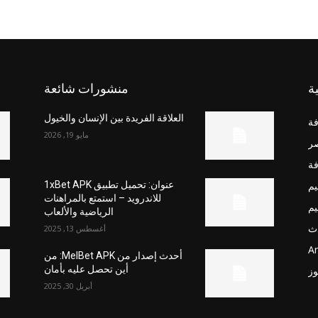
ة
منشورات شائعة
العلاقة الفريدة بين الإنسان والخيول
فة
مايو 19, 2026
صر
فة
يم
عنوان: تحميل تطبيق 1xBet APK
للاندرويد – استمتع بالمراهنات
يم
الرياضية والألعاب
ث
أغسطس 13, 2025
Ar
أحدث إصدار من MelBet APK: من
أين تحصل عليه بأمان
وز
أبريل 30, 2025