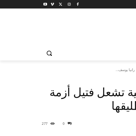
رانيا يوسف...
ية تشعل فتيل أزمة
يقها
277
0