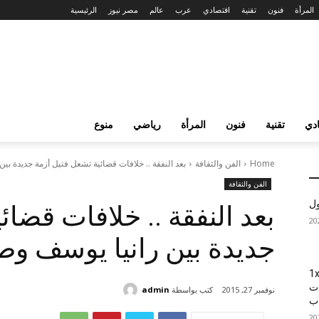
المرأة
فنون
تقنية
اقتصادي
عرب
عالم
مصر نيوز
الرئيسية
دي
تقنية
فنون
المرأة
رياضي
منوع
Home
الفن والثقافة
بعد النفقة .. خلافات قضائية تشعل فتيل أزمة جديدة بين 
الفن والثقافة
ول
بعد النفقة .. خلافات قضائ
جديدة بين رانيا يوسف وطل
1xBet
ات
كتب بواسطة
admin
نوفمبر 27, 2015
اب