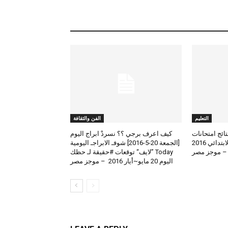
التعليم
الفن والثقافة
لعرض نتائج امتحانات
كيف اعرف برجي ؟؟ نسردْ ابراج اليوم
الطلاب المتوسط والابتدائي 2016
[الجمعة 20-5-2016] شوفـ الابراجـ اليومية
 – موجز مصر
Today ”لايف“ توقعات #حقيقة لـ حظك
اليوم 20 مايو~أيار 2016 – موجز مصر