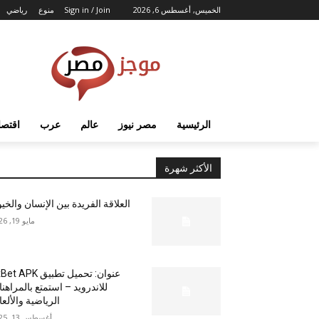
الخميس, أغسطس 6, 2026
Sign in / Join
منوع
رياضي
الرئيسية
مصر نيوز
عالم
عرب
اقتصا
الأكثر شهرة
العلاقة الفريدة بين الإنسان والخي
مايو 19, 2026
عنوان: تحميل تطبيق  APK
للاندرويد – استمتع بالمراهن
الرياضية والألع
أغسطس 13, 2025