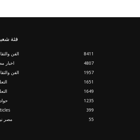
فئة شعبي
8411
الفن والثقا
4807
اخبار م
1957
الفن والثقا
1651
التعل
1649
التعل
1235
حواد
ticles
399
55
مصر ني