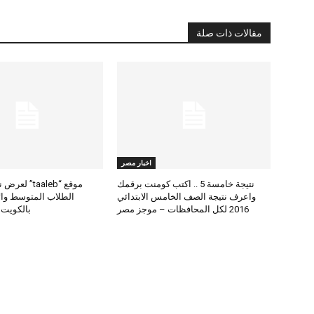
مقالات ذات صلة
اخبار مصر
نتيجة خامسة 5 .. اكتب كومنت برقمك
موقع “taaleb” 
واعرف نتيجة الصف الخامس الابتدائي
2016 لكل المحافظات – موجز مصر
بالكويت