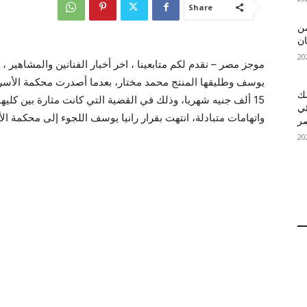
Share
 MelBet APK: من
ان
موجز مصر – نقدم لكم متابعينا ، اخر أخبار الفنانين والمشاهير ،
يوسف وطليقها المنتج محمد مختار، بعدما أصدرت محكمة الأسرة ب
قمك
15 ألف جنيه شهريا، وذلك في القضية التي كانت مثارة بين كلي
ئي
واتهامات متبادلة، انتهت بقرار رانيا يوسف اللجوء إلى محكمة ال