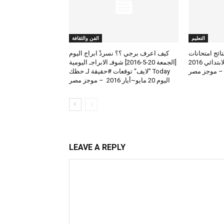
التعليم
الفن والثقافة
لعرض نتائج امتحانات
كيف اعرف برجي ؟؟ نسردْ ابراج اليوم
الطلاب المتوسط والابتدائي 2016
[الجمعة 20-5-2016] شوفـ الابراجـ اليومية
 – موجز مصر
Today ”لايف“ توقعات #حقيقة لـ حظك
اليوم 20 مايو~أيار 2016 – موجز مصر
LEAVE A REPLY