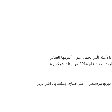
لأغنيّة الّتي تحمل عنوان ألبومها الغنائي
النّاجح “يا بشر” من توقيع المخرج فادي حداد ، الألبوم المذكور طرحته حداد عام 2014 من إنتاج شركة روتانا
 توزيع موسيقي : عمر صباغ، ومكساج : إيلي بربر.