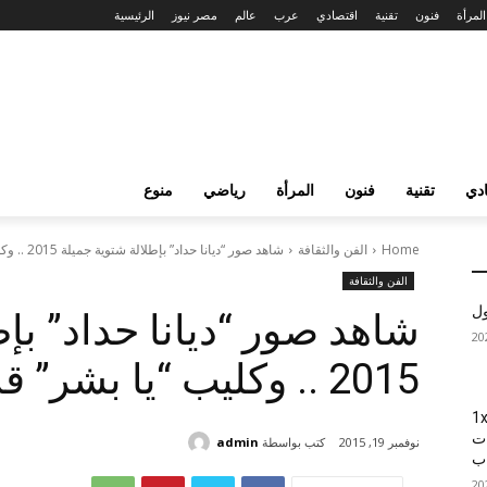
المرأة
فنون
تقنية
اقتصادي
عرب
عالم
مصر نيوز
الرئيسية
دي
تقنية
فنون
المرأة
رياضي
منوع
Home
الفن والثقافة
شاهد صور “ديانا حداد” بإطلالة شتوية جميلة 2015 .. وكليب “يا بشر”...
الفن والثقافة
ول
شاهد صور “ديانا حداد” بإ
2015 .. وكليب “يا بشر” قريباً!
1xBet
ات
كتب بواسطة
admin
نوفمبر 19, 2015
اب