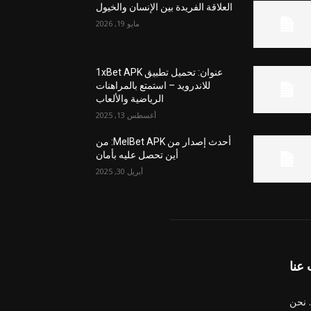
العلاقة الفريدة بين الإنسان والخيول
مايو 19, 2026
عنوان: تحميل تطبيق 1xBet APK
للاندرويد – استمتع بالمراهنات
الرياضية والألعاب
أغسطس 13, 2025
أحدث إصدار من MelBet APK: من
أين تحصل عليه بأمان
أبريل 30, 2025
عنا
 نحن