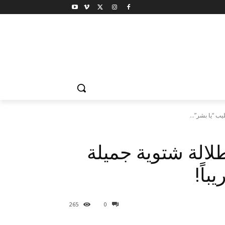
طلالة شتوية جميلة
265
0