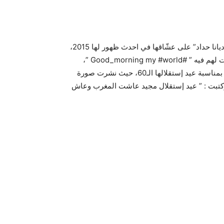
بإطلالة شتوية جميلة لها، أطلّت برنسيسة الغناء العربي الفنانة “ديانا حداد” على عشّاقها في احدث ظهور لها 2015،
وتوجهت لهم بتحيّة صباحيّة مميّزة مدونة تعليق على الصورة قالت لهم فيه ” #Good_morning my #world ”،
على صعيد اخر، عايدت برنسيسة الغناء العربي المملكة المغربيّة بمناسبة عيد إستقلالها الـ60، حيث نشرت صورة
 وكتبت : ” عيد إستقلال مجيد عاشت المغرب وعاش