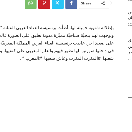
Share
 MelBet APK: من
ان
قمك
ئي
في داخلها صورتين لها تظهر فيهم والعلم المغربي على كتفيها،
شعبها ‫#‏المغرب‬ المغرب وعاش شعبها #المغرب ” .