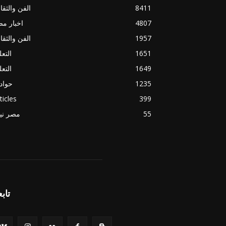
8411
الفن والثقا
4807
اخبار م
1957
الفن والثقا
1651
التعل
1649
التعل
1235
حواد
ticles
399
55
مصر ني
تابع