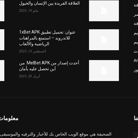
العلاقة الفريدة بين الإنسان والخيول
فة
مايو 19, 2026
صر
فة
يم
عنوان: تحميل تطبيق 1xBet APK
للاندرويد – استمتع بالمراهنات
يم
الرياضية والألعاب
ث
أغسطس 13, 2025
Ar
أحدث إصدار من MelBet APK: من
أين تحصل عليه بأمان
وز
أبريل 30, 2025
نا
معلومات 
الصحيفة هي موقع الويب الخاص بك للأخبار والترفيه والموسيقى.