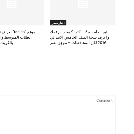
اخبار مصر
نتيجة خامسة 5 .. اكتب كومنت برقمك
موقع “taaleb” 
واعرف نتيجة الصف الخامس الابتدائي
2016 لكل المحافظات – موجز مصر
بالكويت