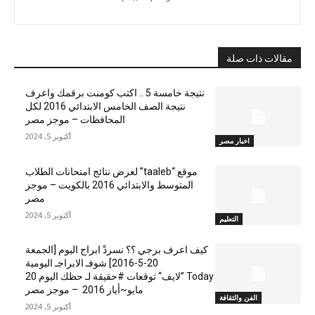
مقالات ذات صلة
نتيجة خامسة 5 .. اكتب كومنت برقمك واعرف
نتيجة الصف الخامس الابتدائي 2016 لكل
المحافظات – موجز مصر
أكتوبر 5, 2024
اخبار مصر
موقع “taaleb” لعرض نتائج امتحانات الطلاب
المتوسط والابتدائي 2016 بالكويت – موجز
مصر
أكتوبر 5, 2024
التعليم
كيف اعرف برجي ؟؟ نسردْ ابراج اليوم [الجمعة
20-5-2016] شوفـ الابراجـ اليومية
Today ”لايف“ توقعات #حقيقة لـ حظك اليوم 20
مايو~أيار 2016 – موجز مصر
الفن والثقافة
أكتوبر 5, 2024