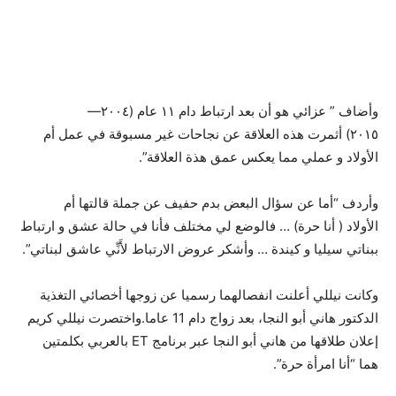
وأضاف ” عزائي هو أن بعد ارتباط دام ١١ عام (٢٠٠٤—
٢٠١٥) أثمرت هذه العلاقة عن نجاحات غير مسبوقة في عمل أم
الأولاد و عملي مما يعكس عمق هذة العلاقة”.
وأردف “أما عن سؤال البعض بدم حفيف عن جملة قالتها أم
الأولاد ( أنا حرة) … فالوضع لي مختلف فأنا في حالة عشق و ارتباط
ببناتي سيليا و كيندة … وأشكر عروض الارتباط لأَنِّي عاشق لبناتي”.
وكانت نيللي أعلنت انفصالهما رسميا عن زوجها أخصائي التغذية
الدكتور هاني أبو النجا، بعد زواج دام 11 عاما.واختصرت نيللي كريم
إعلان طلاقها من هاني أبو النجا عبر برنامج ET بالعربي بكلمتين
هما “أنا امرأة حرة”.