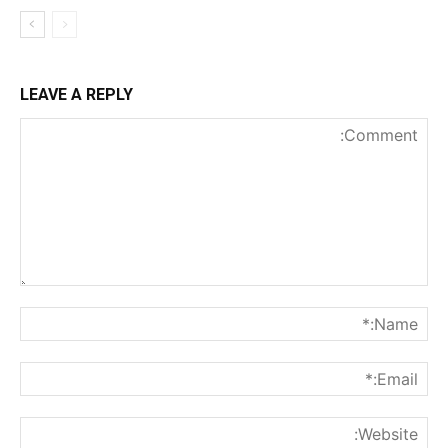
LEAVE A REPLY
nt:
me:*
ail:*
ite: