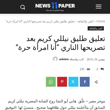
Home
الفن والثقافة
تعليق طليق نيللي كريم بعد تصريحها الناري “أنا امرأة حرة”
الفن والثقافة
تعليق طليق نيللي كريم بعد
تصريحها الناري “أنا امرأة حرة”
كتب بواسطة
admin
نوفمبر 19, 2015
270
0
موجز مصر – علّق هاني أبو النجا زوج الفنانة المصرية نيللي كريم
السابق أن ماأعلنته نيللي حول طلاقهما صحيح ، متمنيً لها التوفيق