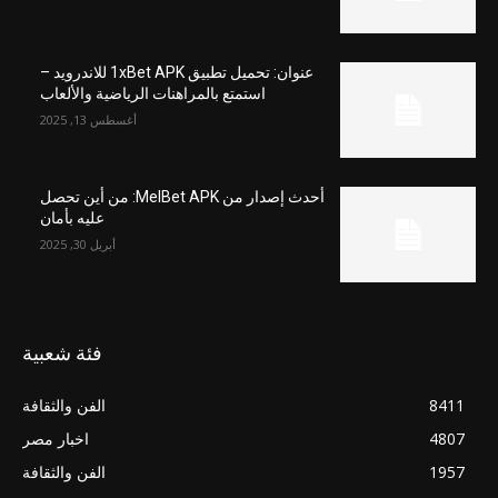
عنوان: تحميل تطبيق 1xBet APK للاندرويد –
استمتع بالمراهنات الرياضية والألعاب
أغسطس 13, 2025
أحدث إصدار من MelBet APK: من أين تحصل
عليه بأمان
أبريل 30, 2025
فئة شعبية
8411
الفن والثقافة
4807
اخبار مصر
1957
الفن والثقافة