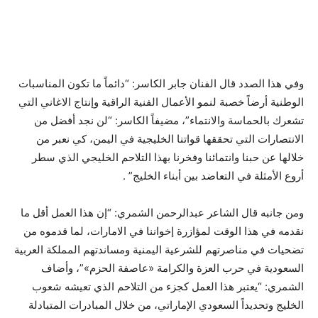
وفي هذا الصدد قال الفنان جابر الكاسر: “دائماً ما تكون المناسبات
الوطنية أرضاً خصبة لنمو الأعمال الفنية الراقية وإنتاج الاغاني التي
تشعرك بالحماسة والانتماء”، مضيفاً الكاسر: “لن نجد أفضل من
الانتصارات التي تحققها قواتنا الخليجية في اليمن، كي نعبر من
خلالها عن حبنا وانتمائنا وفخرنا بهذا التلاحم الخليجي الذي سطر
أروع الأمثلة في التعاضد بين أبناء الخليج” .
ومن جانبه قال الشاعر عبدالرحمن الشمري: “إن هذا العمل أقل ما
نقدمه في هذا الوقت لمؤازرة إخواننا في الامارات، لما قدموه من
تضحيات في مناصرتهم للشرعية اليمنية ومساندتهم المملكة العربية
السعودية في حرب العزة والكرامة «عاصفة الحزم»”، وأضاف
الشمري: “يعتبر هذا العمل كجزء من التلاحم الذي تعيشه شعوب
الخليج وتحديداً السعودي الإماراتي، من خلال المبادرات المتبادلة