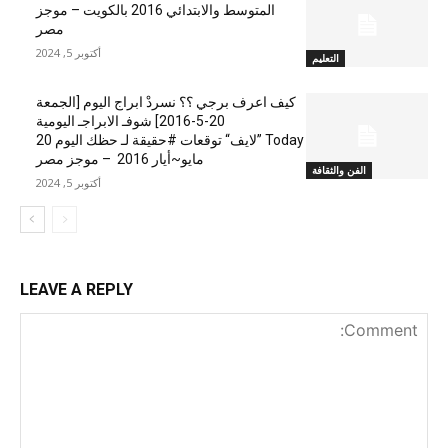
المتوسط والابتدائي 2016 بالكويت – موجز
مصر
أكتوبر 5, 2024
التعليم
كيف اعرف برجي ؟؟ نسردْ ابراج اليوم [الجمعة
20-5-2016] شوفـ الابراجـ اليومية
Today ”لايف“ توقعات #حقيقة لـ حظك اليوم 20
مايو~أيار 2016 – موجز مصر
الفن والثقافة
أكتوبر 5, 2024
LEAVE A REPLY