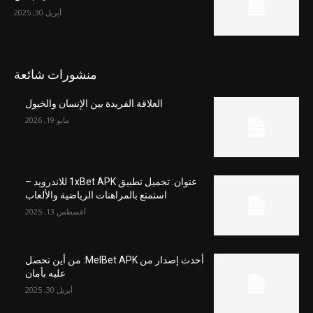
أبريل 30, 2025
منشورات شائعة
العلاقة الفريدة بين الإنسان والخيول
مايو 19, 2026
عنوان: تحميل تطبيق 1xBet APK للاندرويد –
استمتع بالمراهنات الرياضية والألعاب
أغسطس 13, 2025
أحدث إصدار من MelBet APK: من أين تحصل
عليه بأمان
أبريل 30, 2025