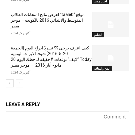
اخبار مصر
موقع “taaleb” لعرض نتائج امتحانات الطلاب
المتوسط والابتدائي 2016 بالكويت – موجز
مصر
أكتوبر 5, 2024
التعليم
كيف اعرف برجي ؟؟ نسردْ ابراج اليوم [الجمعة
20-5-2016] شوفـ الابراجـ اليومية
Today ”لايف“ توقعات #حقيقة لـ حظك اليوم 20
مايو~أيار 2016 – موجز مصر
الفن والثقافة
أكتوبر 5, 2024
LEAVE A REPLY