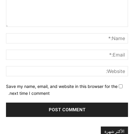
nt:
me:*
ail:*
ite:
Save my name, email, and website in this browser for the
next time I comment.
الأكثر شهرة