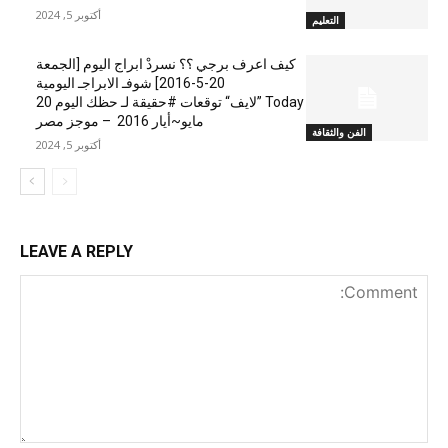
أكتوبر 5, 2024
التعليم
كيف اعرف برجي ؟؟ نسردْ ابراج اليوم [الجمعة
20-5-2016] شوفـ الابراجـ اليومية
Today ”لايف“ توقعات #حقيقة لـ حظك اليوم 20
مايو~أيار 2016 – موجز مصر
الفن والثقافة
أكتوبر 5, 2024
LEAVE A REPLY