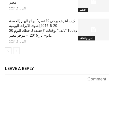
مصر
أكتوبر 5, 2024
التعليم
كيف اعرف برجي ؟؟ نسردْ ابراج اليوم [الجمعة
20-5-2016] شوفـ الابراجـ اليومية
Today ”لايف“ توقعات #حقيقة لـ حظك اليوم 20
مايو~أيار 2016 – موجز مصر
الفن والثقافة
أكتوبر 5, 2024
LEAVE A REPLY