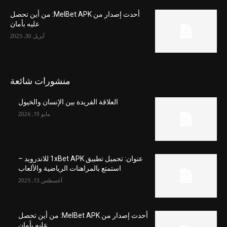
أحدث إصدار من MelBet APK: من أين تحصل
عليه بأمان
أبريل 30, 2025
منشورات شائعة
العلاقة الفريدة بين الإنسان والخيول
مايو 19, 2026
عنوان: تحميل تطبيق 1xBet APK للاندرويد –
استمتع بالمراهنات الرياضية والألعاب
أغسطس 13, 2025
أحدث إصدار من MelBet APK: من أين تحصل
عليه بأمان