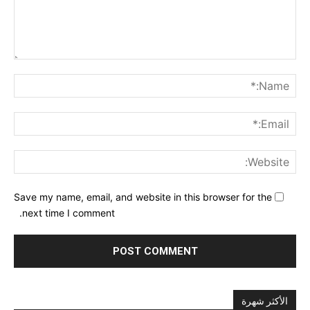
nt:
me:*
ail:*
ite:
Save my name, email, and website in this browser for the
next time I comment.
الأكثر شهرة