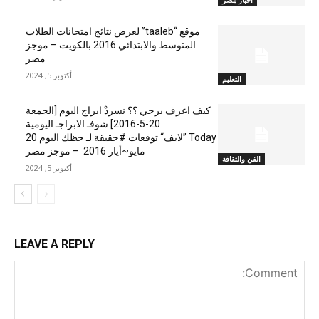
موقع “taaleb” لعرض نتائج امتحانات الطلاب
المتوسط والابتدائي 2016 بالكويت – موجز
مصر
أكتوبر 5, 2024
التعليم
كيف اعرف برجي ؟؟ نسردْ ابراج اليوم [الجمعة
20-5-2016] شوفـ الابراجـ اليومية
Today ”لايف“ توقعات #حقيقة لـ حظك اليوم 20
مايو~أيار 2016 – موجز مصر
الفن والثقافة
أكتوبر 5, 2024
LEAVE A REPLY