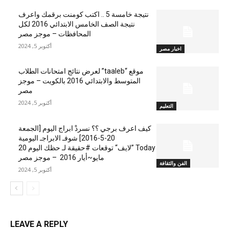
نتيجة خامسة 5 .. اكتب كومنت برقمك واعرف
نتيجة الصف الخامس الابتدائي 2016 لكل
المحافظات – موجز مصر
أكتوبر 5, 2024
اخبار مصر
موقع “taaleb” لعرض نتائج امتحانات الطلاب
المتوسط والابتدائي 2016 بالكويت – موجز
مصر
أكتوبر 5, 2024
التعليم
كيف اعرف برجي ؟؟ نسردْ ابراج اليوم [الجمعة
20-5-2016] شوفـ الابراجـ اليومية
Today ”لايف“ توقعات #حقيقة لـ حظك اليوم 20
مايو~أيار 2016 – موجز مصر
الفن والثقافة
أكتوبر 5, 2024
LEAVE A REPLY