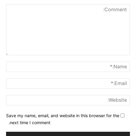
nt:
me:*
ail:*
ite:
Save my name, email, and website in this browser for the
next time I comment.