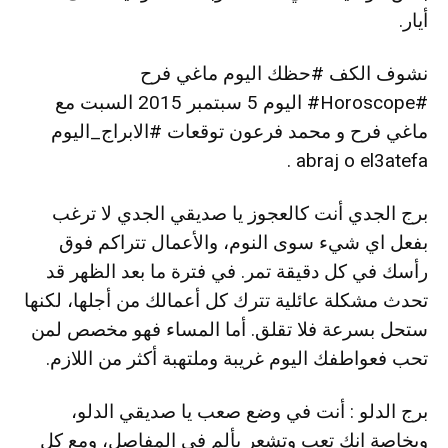
أيار.
نشوف الكف #حظك اليوم ماغي فرح
#Horoscope# اليوم 5 سبتمبر 2015 السبت مع
ماغي فرح و محمد فرعون توقعات #الابراج_اليوم
abraj o el3atefa .
برج الجدي أنت كالعجوز يا صديقي الجدي لا ترغب
بفعل اي شيء سوى النوم، والأعمال تتراكم فوق
رأسك في كل دقيقة تمر. في فترة ما بعد الظهر قد
تحدث مشكلة عائلية تترك كل أعمالك من أجلها، لكنها
ستحل بسرعة فلا تقلق. أما المساء فهو مخصص لمن
تحب فعواطفك اليوم غريبة وملتهبة أكثر من اللازم.
برج الدلو : أنت في وضع صعب يا صديقي الدلو،
وبخاصة انك تعب وتشعر بألم في المفاصل، ومع كل