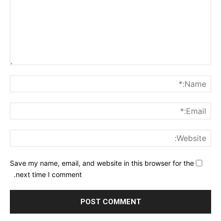
nt:
me:*
ail:*
ite:
Save my name, email, and website in this browser for the
next time I comment.