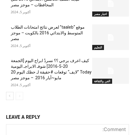
المحافظات – موجز مصر
أكتوبر 5, 2024
اخبار مصر
موقع “taaleb” لعرض نتائج امتحانات الطلاب
المتوسط والابتدائي 2016 بالكويت – موجز
مصر
أكتوبر 5, 2024
التعليم
كيف اعرف برجي ؟؟ نسردْ ابراج اليوم [الجمعة
20-5-2016] شوفـ الابراجـ اليومية
Today ”لايف“ توقعات #حقيقة لـ حظك اليوم 20
مايو~أيار 2016 – موجز مصر
الفن والثقافة
أكتوبر 5, 2024
LEAVE A REPLY