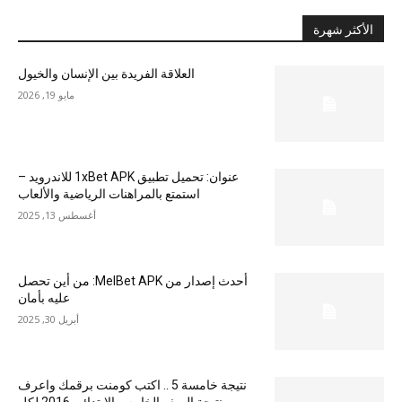
الأكثر شهرة
العلاقة الفريدة بين الإنسان والخيول
مايو 19, 2026
عنوان: تحميل تطبيق 1xBet APK للاندرويد –
استمتع بالمراهنات الرياضية والألعاب
أغسطس 13, 2025
أحدث إصدار من MelBet APK: من أين تحصل
عليه بأمان
أبريل 30, 2025
نتيجة خامسة 5 .. اكتب كومنت برقمك واعرف
نتيجة الصف الخامس الابتدائي 2016 لكل