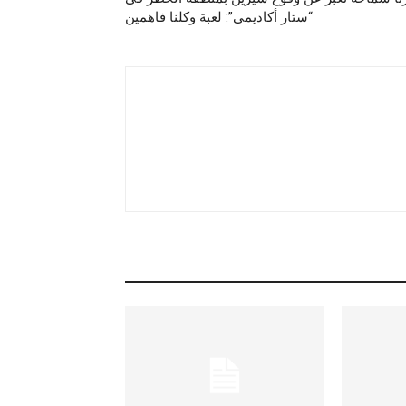
“ستار أكاديمى”: لعبة وكلنا فاهمين