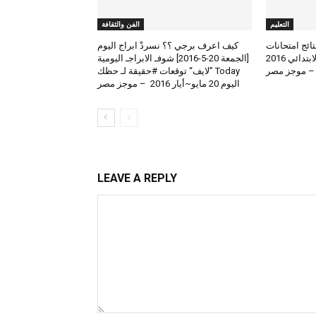
التعليم
الفن والثقافة
لعرض نتائج امتحانات
كيف اعرف برجي ؟؟ نسردْ ابراج اليوم
الطلاب المتوسط والابتدائي 2016
[الجمعة 20-5-2016] شوفـ الابراجـ اليومية
 – موجز مصر
Today ”لايف“ توقعات #حقيقة لـ حظك
اليوم 20 مايو~أيار 2016 – موجز مصر
LEAVE A REPLY