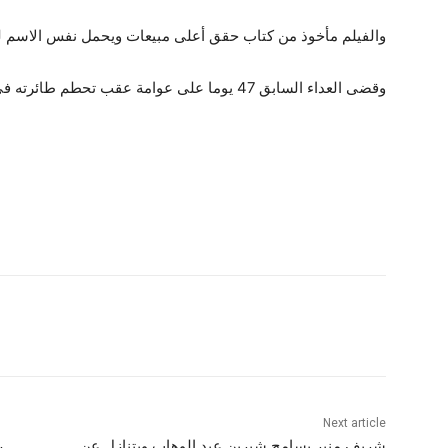
والفيلم مأخوذ من كتاب حقق أعلى مبيعات ويحمل نفس الاسم للمؤ
وقضى العداء السابق 47 يوما على عوامة عقب تحطم طائرته في المحيط الهادي وعامين في الأسر لدى اليابانيين.
Next article
شريف منير يسامح شيرين عبد الوهاب ويتنازل عن
ر