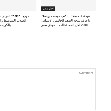
اخبار مصر
نتيجة خامسة 5 .. اكتب كومنت برقمك
موقع “taaleb” 
واعرف نتيجة الصف الخامس الابتدائي
2016 لكل المحافظات – موجز مصر
بالكويت