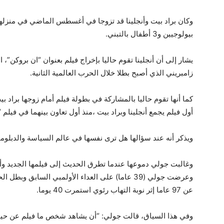
بيولوجيين و3 أطفال بالتبني.
يشار إلى أن أنجلينا تقوم حاليا بإخراج فيلم بعنوان “ان بروكن”،
زامبريني الذي أصبح بطلا خلال الحرب العالمية الثانية.
كما أنها تقوم حاليا بالمشاركة في بطولة فيلم أمام زوجها براد بي
أول فيلم يجمع أنجلينا وبراد بيت ،منذ أول تعاون بينهما في فيلم “م
ويذكر أنه عند سؤالها هل ترى نفسها في عالم السياسة والدبلوماس
وغالبت جولي دموعها عندما تطرق الحديث إلى فيلمها الجديد وأ
وعرضت جولي (39 عاما) على العداء الأولمبي السابق
عن 97 عاما إثر نوبة التهاب رئوي استمرت 40 يوما.
وفي هذا السياق، قالت جولي: “أن يشاهد شخص ما فيلم عن حياته 