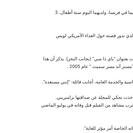
وكان براد بيت وأنجلينا قد تزوجا في أغسطس الماضي في منزلهما في فرنسا، ولديهما اليوم ستة أطفال، 3
 الذي تدور قصته حول العداء الأمريكي لويس
ت بعنوان “باي ذا سي” (بجانب البحر). يذكر أن هذا
ستر آند مسز سميث ” عام 2005 .
ية والخدمة العامة، أجابت قائلة: “إنني مستعدة”.
خذت تحكي للمجلة عن صداقتها بزامبريني.
 وبطل الحرب مشاهد من الفيلم قبل وفاته في يوليو الماضي
الخاصة أمر مؤثر للغاية”.