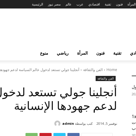
المرأة
فنون
تقنية
اقتصادي
عرب
عالم
مصر نيوز
الرئيسية
دي
تقنية
فنون
المرأة
رياضي
منوع
Home
الفن والثقافة
أنجلينا جولي تستعد لدخول عالم السياسة لدعم جهودها 
الفن والثقافة
ول
أنجلينا جولي تستعد لدخو
لدعم جهودها الإنسانية
1xBet
ات
كتب بواسطة
admin
نوفمبر 5, 2014
اب