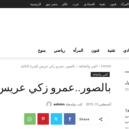
المرأة
فنون
تقنية
اقتصادي
عرب
عالم
مصر نيوز
الرئيسية
دي
تقنية
فنون
المرأة
رياضي
منوع
Home
الفن والثقافة
بالصور..عمرو زكي عريس للمرة الثالثة
الفن والثقافة
ول
بالصور..عمرو زكي عريس ل
كتب بواسطة
admin
أغسطس 15, 2015
1xBet
ات
Share
اب