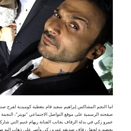
اما النجم المشاكس إبراهيم سعيد قام بتغطية كوميدية لفرح صد
صفحته الرسمية على موقع التواصل الاجتماعي “تويتر”، النجمة
عمرو زكي في بدلة الزفاف بجانب الفنانة ريهام غنيم التي شارك
بحضوره لحفل زفاف صديقه عمرو زكي وأصر على ذهاب إليه صباح