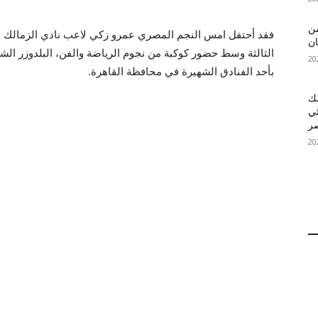
 MelBet APK: من
فقد أحتفل امس النجم المصري عمرو زكي لاعب نادي الزمالك ال
ان
الثالثة وسط حضور كوكبة من نجوم الرياضة والفن، البلدوزر ال
بأحد الفنادق الشهيرة في محافظة القاهرة.
قمك
ئي