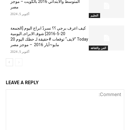
المتوسط والابتدائي 2016 بالكويت – موجز
مصر
أكتوبر 5, 2024
التعليم
كيف اعرف برجي ؟؟ نسردْ ابراج اليوم [الجمعة
20-5-2016] شوفـ الابراجـ اليومية
Today ”لايف“ توقعات #حقيقة لـ حظك اليوم 20
مايو~أيار 2016 – موجز مصر
الفن والثقافة
أكتوبر 5, 2024
LEAVE A REPLY