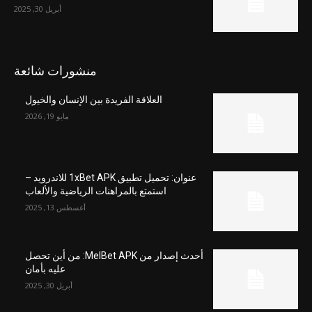
أبريل 30, 2025
منشورات شائعة
العلاقة الفريدة بين الإنسان والخيول
مايو 19, 2026
عنوان: تحميل تطبيق 1xBet APK للاندرويد –
استمتع بالمراهنات الرياضية والألعاب
أغسطس 13, 2025
أحدث إصدار من MelBet APK: من أين تحصل
عليه بأمان
أبريل 30, 2025