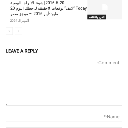
20-5-2016] شوفـ الابراجـ اليومية
Today ”لايف“ توقعات #حقيقة لـ حظك اليوم 20
مايو~أيار 2016 – موجز مصر
الفن والثقافة
أكتوبر 5, 2024
LEAVE A REPLY
nt:
me:*