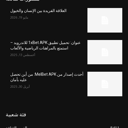
العلاقة الفريدة بين الإنسان والخيول
مايو 19, 2026
عنوان: تحميل تطبيق 1xBet APK للاندرويد –
استمتع بالمراهنات الرياضية والألعاب
أغسطس 13, 2025
أحدث إصدار من MelBet APK: من أين تحصل
عليه بأمان
أبريل 30, 2025
فئة شعبية
8411
الفن والثقافة