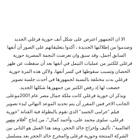
الا ان الجمهور اعترض على شكل أنف حورية فرغلي الجديد
وصدموا من إطلالتها الجديدة ، أكدوا بتعليقاتهم على الصور أن أنفها
السابق أجمل، وقد سبق وان تعرضت النجمة المصرية حورية
فرغلي للكثير من عمليات التيمل في أنفها بعد أن سقطت عن ظهر
الحصان وتسبب سقوطها في كسر أنفها، ولاكن هذه المرة حورية
فرغلي بدت مختلفة بالنسبة لجمهورها في أحدث جلسة تصوير
خضعت لها إذ رفض الكثير من جمهورها شكلها الجديد.
ويذكر ان حورية فرغلي كانت ملكة جمال مصر عام 2001موعلى
الجانب الاخر فمن المقرر أن يتم تحديد الموعد النهائي لبدء تصوير
فيلم “حرامى الجسد” الذي تقوم بالبطولة فية الفنانة “حورية
فرغلى، سلوى محمد على، وأحمد كمال”، من إنتاج “أفلام
مصر
العالمية”، تأليف وإخراج خالد الحجر، ويعد هذا العمل هو الثانى بين
الشركة المنتجة وحورية فرغلى والمخرج خالد الحجر بعد مسلسل