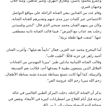
وعمرو محمود ياسين، وطارق النهري، وأمير شاهين، ومنة جلال،
وجيهان قمري.
وقام عدد من الفنانين بنعي الفنانة الراحلة على مواقع التواصل
الاجتماعي عبر كلمات تبرز مدى حبهم وتقديرهم للفنانه الشابة،
وكان من بينهم الفنان محمد صبحي الذي قال: “ابنتي وتلميذتي
رحلت بعد عذاب مع المرض”، فيما قالت الفنانه ناديه مصطفى
عنها: “شفت فيها طفلة بريئة”.
أما المخرج محمد عبد العزيز، فقال “دايماً هدعيلها”، وأعرب الفنان
أحمد زاهر عن حزنه قائلًا: “أطيب قلب”.
وقالت الفنانه اللبنانية مادلين طبر: “ميرنا المهندس من الفنانات
القلائل الذين يتمتعون بطيبة لا يصدقها أحد، فكانت نعم الصديقة
والزميلة، كما أنها كانت تتمتع ببساطة شديدة تشبه بساطة الأطفال،
رحم الله ميرنا رحم الله عروسة الفن”.
يذكر أن الفنانة الراحلة، دخلت المركز الطبي العالمي في حالة
حرجة قبل أيام للعلاج من اضطرابات كبيرة في الأمعاء، ونقص في
صفائح الدم البيضاء وصلت إلى 1 من 40.