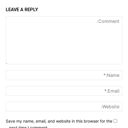
LEAVE A REPLY
nt:
me:*
ail:*
ite:
Save my name, email, and website in this browser for the
next time I comment.