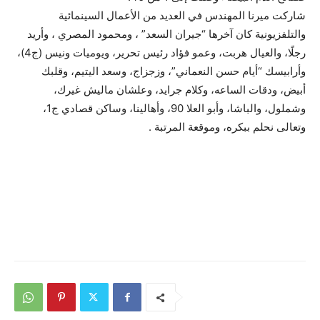
شاركت ميرنا المهندس في العديد من الأعمال السينمائية
والتلفزيونية كان آخرها “جيران السعد” ، ومحمود المصري ، وأريد
رجلًا، والعيال هربت، وعمو فؤاد رئيس تحرير، ويوميات ونيس (ج4)،
وأرابيسك “أيام حسن النعماني”، وزجزاج، وسعد اليتيم، وقلبك
أبيض، ودقات الساعه، وكلام جرايد، وعلشان ماليش غيرك،
وشملول، والباشا، وأبو العلا 90، وأهالينا، وساكن قصادي ج1،
وتعالى نحلم ببكره، وموقعة المرتبة .