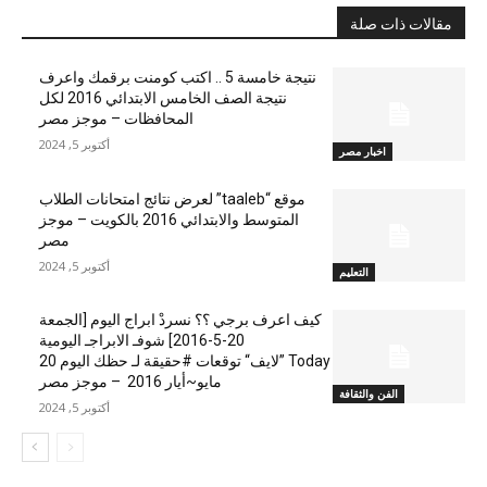
مقالات ذات صلة
نتيجة خامسة 5 .. اكتب كومنت برقمك واعرف
نتيجة الصف الخامس الابتدائي 2016 لكل
المحافظات – موجز مصر
أكتوبر 5, 2024
اخبار مصر
موقع “taaleb” لعرض نتائج امتحانات الطلاب
المتوسط والابتدائي 2016 بالكويت – موجز
مصر
أكتوبر 5, 2024
التعليم
كيف اعرف برجي ؟؟ نسردْ ابراج اليوم [الجمعة
20-5-2016] شوفـ الابراجـ اليومية
Today ”لايف“ توقعات #حقيقة لـ حظك اليوم 20
مايو~أيار 2016 – موجز مصر
الفن والثقافة
أكتوبر 5, 2024