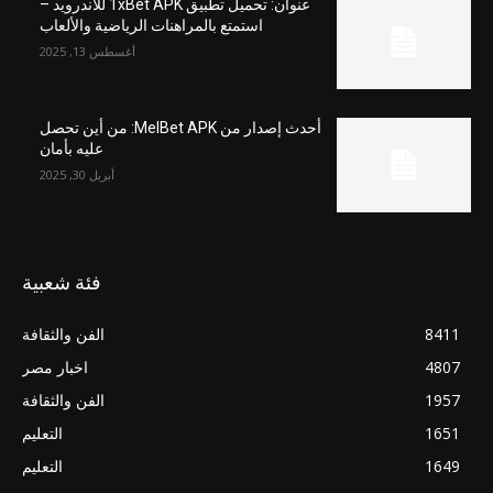
عنوان: تحميل تطبيق 1xBet APK للاندرويد –
استمتع بالمراهنات الرياضية والألعاب
أغسطس 13, 2025
أحدث إصدار من MelBet APK: من أين تحصل
عليه بأمان
أبريل 30, 2025
فئة شعبية
8411
الفن والثقافة
4807
اخبار مصر
1957
الفن والثقافة
1651
التعليم
1649
التعليم