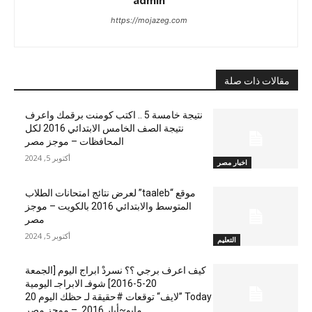
admin
https://mojazeg.com
مقالات ذات صلة
نتيجة خامسة 5 .. اكتب كومنت برقمك واعرف
نتيجة الصف الخامس الابتدائي 2016 لكل
المحافظات – موجز مصر
أكتوبر 5, 2024
اخبار مصر
موقع “taaleb” لعرض نتائج امتحانات الطلاب
المتوسط والابتدائي 2016 بالكويت – موجز
مصر
أكتوبر 5, 2024
التعليم
كيف اعرف برجي ؟؟ نسردْ ابراج اليوم [الجمعة
20-5-2016] شوفـ الابراجـ اليومية
Today ”لايف“ توقعات #حقيقة لـ حظك اليوم 20
مايو~أيار 2016 – موجز مصر