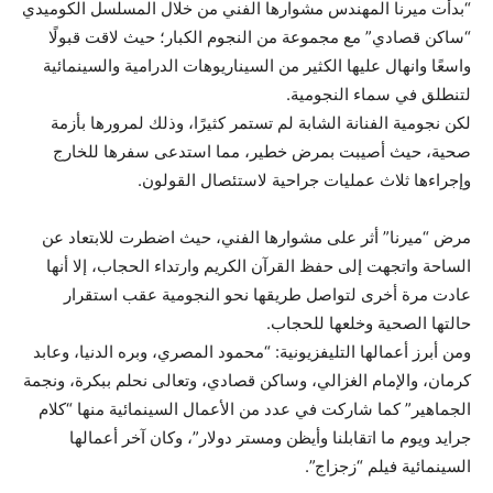
“بدأت ميرنا المهندس مشوارها الفني من خلال المسلسل الكوميدي
“ساكن قصادي” مع مجموعة من النجوم الكبار؛ حيث لاقت قبولًا
واسعًا وانهال عليها الكثير من السيناريوهات الدرامية والسينمائية
لتنطلق في سماء النجومية.
لكن نجومية الفنانة الشابة لم تستمر كثيرًا، وذلك لمرورها بأزمة
صحية، حيث أصيبت بمرض خطير، مما استدعى سفرها للخارج
وإجراءها ثلاث عمليات جراحية لاستئصال القولون.
مرض “ميرنا” أثر على مشوارها الفني، حيث اضطرت للابتعاد عن
الساحة واتجهت إلى حفظ القرآن الكريم وارتداء الحجاب، إلا أنها
عادت مرة أخرى لتواصل طريقها نحو النجومية عقب استقرار
حالتها الصحية وخلعها للحجاب.
ومن أبرز أعمالها التليفزيونية: “محمود المصري، وبره الدنيا، وعابد
كرمان، والإمام الغزالي، وساكن قصادي، وتعالى نحلم ببكرة، ونجمة
الجماهير” كما شاركت في عدد من الأعمال السينمائية منها “كلام
جرايد ويوم ما اتقابلنا وأيظن ومستر دولار”، وكان آخر أعمالها
السينمائية فيلم “زجزاج”.