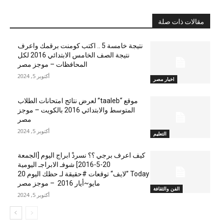
مقالات ذات صلة
نتيجة خامسة 5 .. اكتب كومنت برقمك واعرف
نتيجة الصف الخامس الابتدائي 2016 لكل
المحافظات – موجز مصر
أكتوبر 5, 2024
اخبار مصر
موقع “taaleb” لعرض نتائج امتحانات الطلاب
المتوسط والابتدائي 2016 بالكويت – موجز
مصر
أكتوبر 5, 2024
التعليم
كيف اعرف برجي ؟؟ نسردْ ابراج اليوم [الجمعة
20-5-2016] شوفـ الابراجـ اليومية
Today ”لايف“ توقعات #حقيقة لـ حظك اليوم 20
مايو~أيار 2016 – موجز مصر
الفن والثقافة
أكتوبر 5, 2024