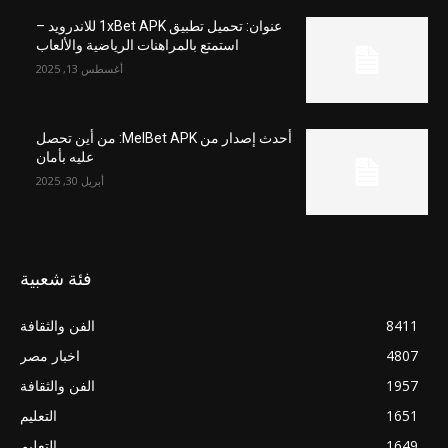
عنوان: تحميل تطبيق 1xBet APK للاندرويد –
استمتع بالمراهنات الرياضية والألعاب
أغسطس 13, 2025
أحدث إصدار من MelBet APK: من أين تحصل
عليه بأمان
أبريل 30, 2025
فئة شعبية
8411
الفن والثقافة
4807
اخبار مصر
1957
الفن والثقافة
1651
التعليم
1649
التعليم