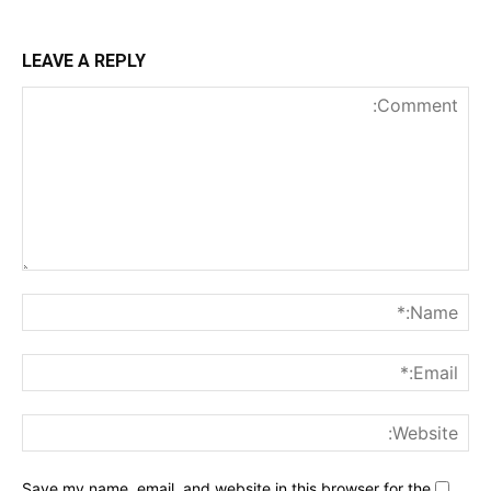
LEAVE A REPLY
nt:
me:*
ail:*
ite:
Save my name, email, and website in this browser for the