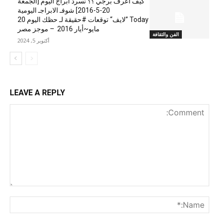
كيف اعرف برجي ؟؟ نسردْ ابراج اليوم [الجمعة
20-5-2016] شوفـ الابراجـ اليومية
Today ”لايف“ توقعات #حقيقة لـ حظك اليوم 20
مايو~أيار 2016 – موجز مصر
الفن والثقافة
أكتوبر 5, 2024
LEAVE A REPLY
nt:
me:*