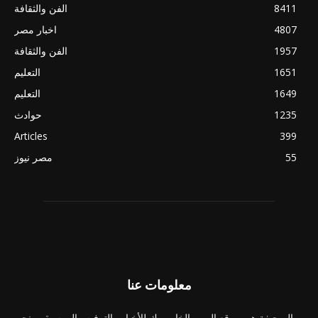
8411
الفن والثقافة
4807
اخبار مصر
1957
الفن والثقافة
1651
التعليم
1649
التعليم
1235
حوادث
Articles
399
55
مصر نيوز
معلومات عنا
الصحيفة هي موقع الويب الخاص بك للأخبار والترفيه والموسيقى. نحن