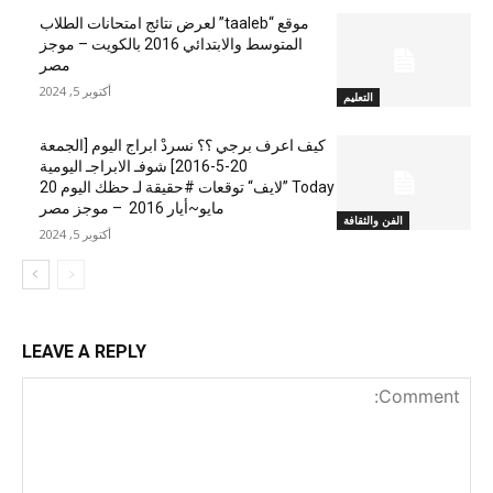
موقع “taaleb” لعرض نتائج امتحانات الطلاب
المتوسط والابتدائي 2016 بالكويت – موجز
مصر
أكتوبر 5, 2024
التعليم
كيف اعرف برجي ؟؟ نسردْ ابراج اليوم [الجمعة
20-5-2016] شوفـ الابراجـ اليومية
Today ”لايف“ توقعات #حقيقة لـ حظك اليوم 20
مايو~أيار 2016 – موجز مصر
الفن والثقافة
أكتوبر 5, 2024
LEAVE A REPLY