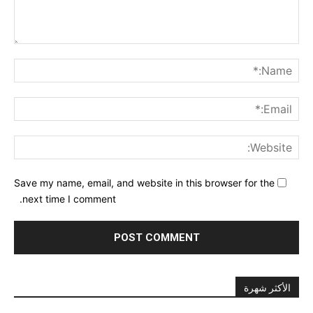
nt:
me:*
ail:*
ite:
Save my name, email, and website in this browser for the
next time I comment.
الأكثر شهرة