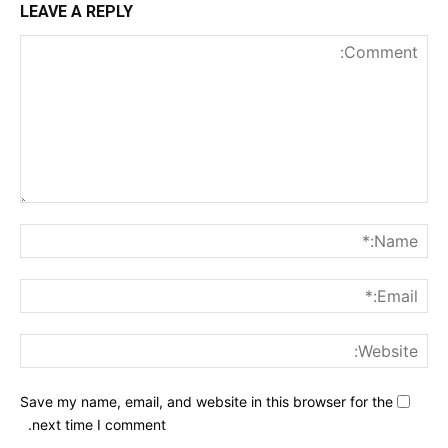
LEAVE A REPLY
nt:
me:*
ail:*
ite:
Save my name, email, and website in this browser for the
next time I comment.