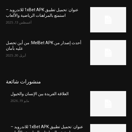
عنوان: تحميل تطبيق 1xBet APK للاندرويد –
استمتع بالمراهنات الرياضية والألعاب
أغسطس 13, 2025
أحدث إصدار من MelBet APK: من أين تحصل
عليه بأمان
أبريل 30, 2025
منشورات شائعة
العلاقة الفريدة بين الإنسان والخيول
مايو 19, 2026
عنوان: تحميل تطبيق 1xBet APK للاندرويد –