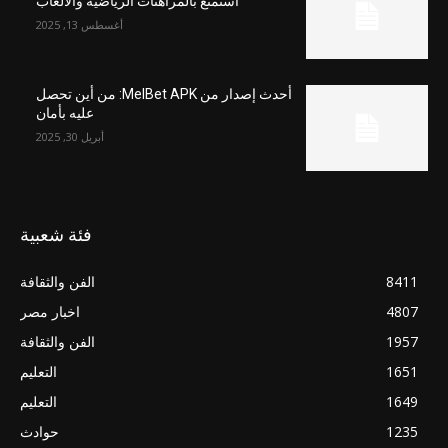
استمتع بالمراهنات الرياضية والألعاب
أغسطس 13, 2025
أحدث إصدار من MelBet APK: من أين تحصل
عليه بأمان
أبريل 30, 2025
فئة شعبية
8411
الفن والثقافة
4807
اخبار مصر
1957
الفن والثقافة
1651
التعليم
1649
التعليم
1235
حوادث