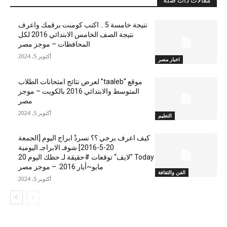
مقالات ذات صلة
نتيجة خامسة 5 .. اكتب كومنت برقمك واعرف
نتيجة الصف الخامس الابتدائي 2016 لكل
المحافظات – موجز مصر
أكتوبر 5, 2024
اخبار مصر
موقع “taaleb” لعرض نتائج امتحانات الطلاب
المتوسط والابتدائي 2016 بالكويت – موجز
مصر
أكتوبر 5, 2024
التعليم
كيف اعرف برجي ؟؟ نسردْ ابراج اليوم [الجمعة
20-5-2016] شوفـ الابراجـ اليومية
Today ”لايف“ توقعات #حقيقة لـ حظك اليوم 20
مايو~أيار 2016 – موجز مصر
الفن والثقافة
أكتوبر 5, 2024