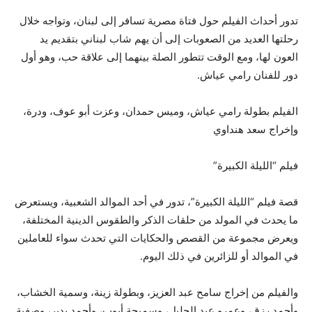
تدور أحداث الفيلم حول فتاة مصرية تسافر إلى لبنان، وتواجه خلال
رحلتها العديد من الصعوبات إلى أن يهم شاب لبناني بتقديم يد
العون لها، ومع الوقت تتطور الصلة بينهما إلى علاقة حب، وهو أول
دور للفنان رامي عياش.
الفيلم بطولة رامي عياش، وميس حمدان، وعزت أبو عوف، ودرة،
وإخراج سعد هنداوي
فيلم “الليلة الكبيرة”
قصة فيلم “الليلة الكبيرة”، تدور في أحد الموالد الشعبية، ويستعرض
ما يحدث في المولد من حلقات الذكر والطقوس الدينية المختلفة،
ويعرض مجموعة من القصص والحكايات التي تحدث سواء للعاملين
في الموالد أو للزائرين في ذلك اليوم.
والفيلم من إخراج سامح عبد العزيز، وبطولة زينة، وسمية الخشاب،
وأحمد رزق، وعمرو عبد الجليل، وسميحة أيوب، وأحمد بدير، وصفية