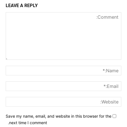
LEAVE A REPLY
nt:
me:*
ail:*
ite:
Save my name, email, and website in this browser for the
next time I comment.