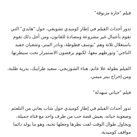
فيلم “حارة مزنوقة”
تدور أحداث الفيلم في إطار كوميدي تشويقي، حول “هايدي” التي
تقوم بأعمال غير مشروعة ومضادة للقانون، ومن أجل ذلك تقوم
باستغلال ثلاثة وهم “يوسف فطوطة، ونادر المتر، وشعبان حفيد
الناجي” وتورطهم معها، لكنهم يرفضون الاستمرار تحت سيطرتها.
الفيلم بطولة علا غانم، هناء الشوربجي، سعيد طرابيك، بدرية طلبة،
ومن إخراج بيتر ميمي.
فيلم “حياتي مبهدلة”
تدور أحداث الفيلم في إطار كوميدي حول شاب يعاني من التلعثم
وصعوبة حياته، يعيش قصة حب من طرف واحد مع فتاة جميلة،
ويحاول طوال الوقت لفت نظرها وجعلها تحبه، وهو ما يولد دائما
مواقف كوميدية.