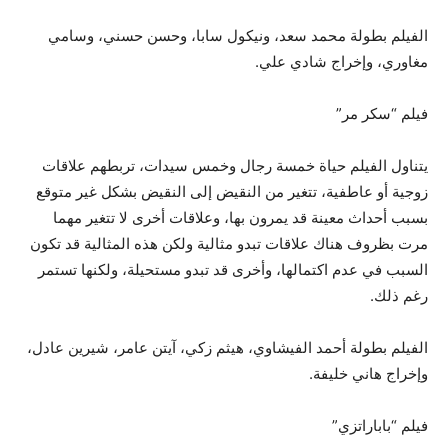
الفيلم بطولة محمد سعد، ونيكول سابا، وحسن حسني، وسامي
مغاوري، وإخراج شادي علي.
فيلم “سكر مر”
يتناول الفيلم حياة خمسة رجال وخمس سيدات، تربطهم علاقات
زوجية أو عاطفية، تتغير من النقيض إلى النقيض بشكل غير متوقع
بسبب أحداث معينة قد يمرون بها، وعلاقات أخرى لا تتغير مهما
مرت بظروف هناك علاقات تبدو مثالية ولكن هذه المثالية قد تكون
السبب في عدم اكتمالها، وأخرى قد تبدو مستحيلة، ولكنها تستمر
رغم ذلك.
الفيلم بطولة أحمد الفيشاوي، هيثم زكي، آيتن عامر، شيرين عادل،
وإخراج هاني خليفة.
فيلم “باباراتزي”