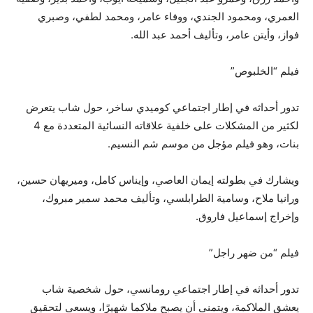
العمري، ومحمود الجندي، ووفاء عامر، ومحمد لطفي، وصبري
فواز، وأيتن عامر، وتأليف أحمد عبد الله.
فيلم “الخلبوص”
تدور أحداثه في إطار اجتماعي كوميدي ساخر، حول شاب يتعرض
لكثير من المشكلات على خلفية علاقاته النسائية المتعددة مع 4
بنات، وهو فيلم مؤجل من موسم شم النسيم.
ويشارك في بطولته إيمان العاصي، وإيناس كامل، وميريهان حسين،
ورانيا ملاح، وسامية الطرابلسي، وتأليف محمد سمير مبروك،
وإخراج إسماعيل فاروق.
فيلم “من ضهر راجل”
تدور أحداثه في إطار اجتماعي رومانسي، حول شخصية شاب
يعشق الملاكمة، ويتمنى أن يصبح ملاكما شهيرًا، ويسعى لتحقيق