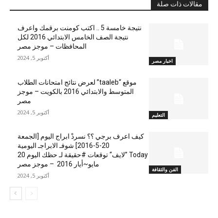
مقالات ذات صلة
نتيجة خامسة 5 .. اكتب كومنت برقمك واعرف
نتيجة الصف الخامس الابتدائي 2016 لكل
المحافظات – موجز مصر
أكتوبر 5, 2024
اخبار مصر
موقع “taaleb” لعرض نتائج امتحانات الطلاب
المتوسط والابتدائي 2016 بالكويت – موجز
مصر
أكتوبر 5, 2024
التعليم
كيف اعرف برجي ؟؟ نسردْ ابراج اليوم [الجمعة
20-5-2016] شوفـ الابراجـ اليومية
Today ”لايف“ توقعات #حقيقة لـ حظك اليوم 20
مايو~أيار 2016 – موجز مصر
الفن والثقافة
أكتوبر 5, 2024