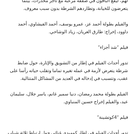
لهم، ليقع الباقون في صفقة مرعبة مع تاجر مخدرات، بينما
يتعرضون للخيانة، وتطاردهم الشرطة بدون سبب معروف.
والفيلم بطولة أحمد عز، عمرو يوسف، أحمد الفيشاوي، أحمد
داوود، إخراج: طارق العريان، زياد الوشاحي.
فيلم “شد أجزاء”
تدور أحداث الفيلم في إطار من التشويق والإثارة، حول ضابط
شرطة يتعرض لأزمة في عمله تغيره تماما وتقلب حياته رأسا على
عقب، وتتسبب في إدخاله في العديد من المشاكل المتتالية.
الفيلم بطولة محمد رمضان، دنيا سمير غانم، ياسر جلال، سليمان
عيد، والفيلم إخراج حسين المنباوي.
فيلم “4كوتشينة”
تدور أحداث الفيلم في إطار كوميدي غنائي حول ارتباط ثلاثة شباب