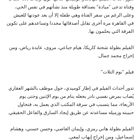
وفتاة تدعى “ميادة” بصداقة طويلة منذ نشأتهم في نفس الحي،
وعلى الرغم من سفر الفتاة وهي طفلة إلا أن بعد عودتها للعيش
في القاهرة مرة أخرى تقابل أصدقائها مجددا وتساعدهم على تكوين
الفرقة التي يحلمون بها.
الفيلم بطولة شحتة كاريكا، هيام جباعي، مروى، عايدة رياض، ومن
إخراج محمد جمال.
فيلم “نوم التلات”
تدور أحداث الفيلم في إطار كوميدي، حول موظف بالشهر العقاري
يُصاب بمرض نفسي نادر يجعله ينام من يوم الإثنين وحتى يوم
الأربعاء، مما يتسبب في سرقة المكتب الذي يعمل به، فتحاول
حبيبته وزميله مساعدته عن طريق إيجاد السارق والفاعل الحقيقي.
الفيلم بطولة هاني رمزي، وإيمان العاصي، وحسن حسني، وهشام
إسماعيل، ومن إخراج إيهاب لمعي.