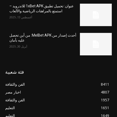
عنوان: تحميل تطبيق 1xBet APK للاندرويد –
استمتع بالمراهنات الرياضية والألعاب
أغسطس 13, 2025
أحدث إصدار من MelBet APK: من أين تحصل
عليه بأمان
أبريل 30, 2025
فئة شعبية
8411
الفن والثقافة
4807
اخبار مصر
1957
الفن والثقافة
1651
التعليم
1649
التعليم