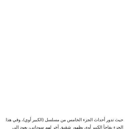
حيث تدور أحداث الجزء الخامس من مسلسل (الكبير أوي)، وفي هذا
الجزء يفاجأ الكبير أوي بظهور شقيق أخر لهم سوداني، يعود إلى