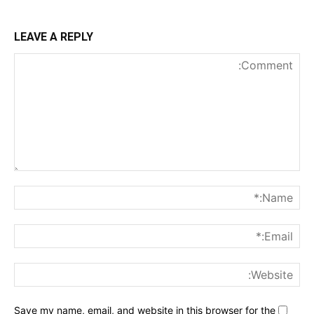
LEAVE A REPLY
nt:
me:*
ail:*
ite:
Save my name, email, and website in this browser for the