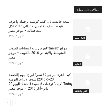
مقالات ذات صلة
نتيجة خامسة 5 .. اكتب كومنت برقمك واعرف
نتيجة الصف الخامس الابتدائي 2016 لكل
المحافظات – موجز مصر
أكتوبر 5, 2024
اخبار مصر
موقع “taaleb” لعرض نتائج امتحانات الطلاب
المتوسط والابتدائي 2016 بالكويت – موجز
مصر
أكتوبر 5, 2024
التعليم
كيف اعرف برجي ؟؟ نسردْ ابراج اليوم [الجمعة
20-5-2016] شوفـ الابراجـ اليومية
Today ”لايف“ توقعات #حقيقة لـ حظك اليوم 20
مايو~أيار 2016 – موجز مصر
الفن والثقافة
أكتوبر 5, 2024