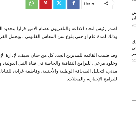
Share
 MelBet APK: من
ان
اصدر رئيس اتحاد الاذاعه والتلفزيون عصام الامير قرارا بتجديد 
وذلك لمدة عام او حتى بلوغ سن المعاش القانونى ، ويحمل القرار رق
قمك
ئي
وقد ضمت القائمه للمديرين الجدد كل من حنان سيف، لإدارة الإ
وخلود مرعي، للبرامج الثقافية والخاصة في قناة النيل الدولية،
مدني، لتحليل الصحافة الوطنية والأجنبية، وفاطمة غرابة، للتباد
للبرامج الإخبارية والمجلات.