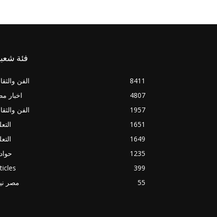
فئة شعبي
8411
الفن والثقا
4807
اخبار م
1957
الفن والثقا
1651
التعل
1649
التعل
1235
حواد
ticles
399
55
مصر ني