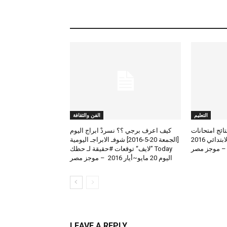
التعليم
الفن والثقافة
لعرض نتائج امتحانات
كيف اعرف برجي ؟؟ نسردْ ابراج اليوم
الطلاب المتوسط والابتدائي 2016
[الجمعة 20-5-2016] شوفـ الابراجـ اليومية
 – موجز مصر
Today ”لايف“ توقعات #حقيقة لـ حظك
اليوم 20 مايو~أيار 2016 – موجز مصر
LEAVE A REPLY