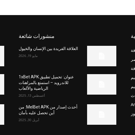
ة
منشورات شائعة
العلاقة الفريدة بين الإنسان والخيول
فة
مايو 19, 2026
صر
فة
يم
عنوان: تحميل تطبيق 1xBet APK
للاندرويد – استمتع بالمراهنات
يم
الرياضية والألعاب
ث
أغسطس 13, 2025
Ar
أحدث إصدار من MelBet APK: من
أين تحصل عليه بأمان
وز
أبريل 30, 2025