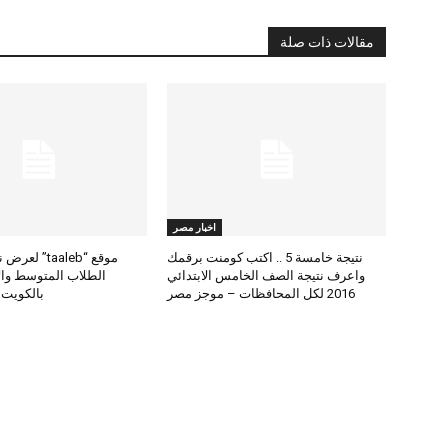
مقالات ذات صلة
اخبار مصر
نتيجة خامسة 5 .. اكتب كومنت برقمك
موقع “taaleb” 
واعرف نتيجة الصف الخامس الابتدائي
2016 لكل المحافظات – موجز مصر
بالكويت