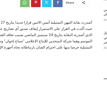
Share
 MelBet APK: من
ان
أص
حيث أكدت في القرار على الاستمرار إيقاف صدور أي تصاريح عمل
قمك
الذي أصدرته النقابة بتاريخ 24 سبتمبر الما
ئي
الموسم وهما شركة المتحدين للإنتاج الإعلامي “صباح إخوان” وشر
التمثيلية حرصا منها على احترام الفنان بارتباطاته تجاه أجهزة الإ