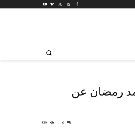
حمد رمضان عن
339
0