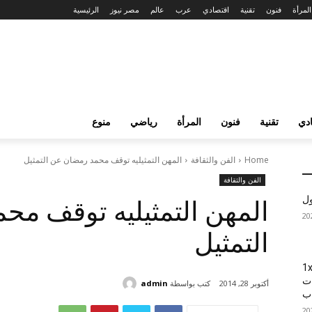
المرأة
فنون
تقنية
اقتصادي
عرب
عالم
مصر نيوز
الرئيسية
دي
تقنية
فنون
المرأة
رياضي
منوع
Home
الفن والثقافة
المهن التمثيليه توقف محمد رمضان عن التمثيل
الفن والثقافة
ول
المهن التمثيليه توقف م
التمثيل
1xBet
ات
كتب بواسطة
admin
أكتوبر 28, 2014
اب