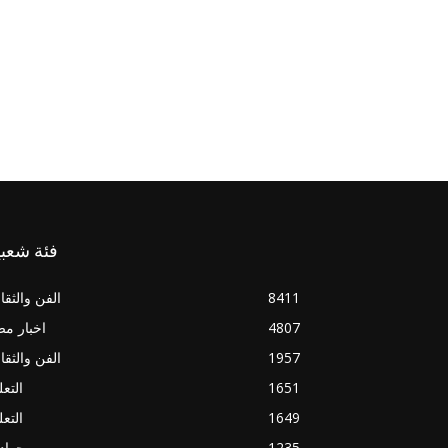
فئة شعبي
8411
الفن والثقا
4807
اخبار م
1957
الفن والثقا
1651
التعل
1649
التعل
1235
حواد