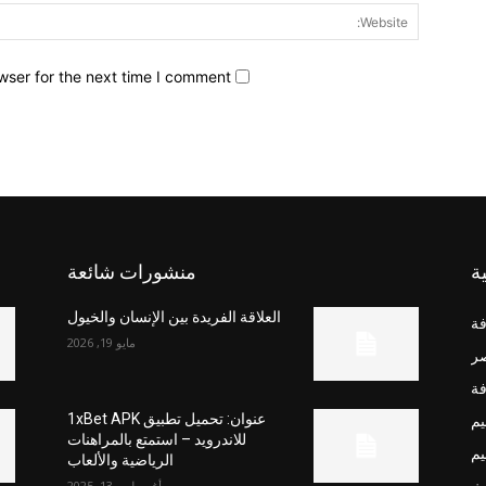
wser for the next time I comment.
ة
منشورات شائعة
العلاقة الفريدة بين الإنسان والخيول
فة
مايو 19, 2026
صر
فة
يم
عنوان: تحميل تطبيق 1xBet APK
للاندرويد – استمتع بالمراهنات
يم
الرياضية والألعاب
ث
أغسطس 13, 2025