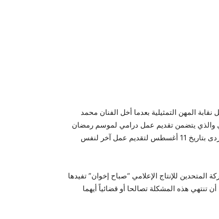
 نقابة المهن التمثيلية بعدما أخل الفنان محمد
ينه وبين الشركة بتاريخ 22 يوليو الماضي والذي يتضمن تقديم عمل درامي لموسم رمضان
2015، ثم قام الفنان محمد رمضان بتوقيع عقد آخر مع شركة فيردى بتاريخ 11 أغسطس لتقديم عمل آخر لنفس
 المتحدين للإنتاج الإعلامي “صباح إخوان” تفيدها
تنتهي هذه المشكلة تصالحا أو قضائياً أيهما