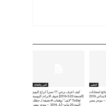
التعليم
الفن والثقافة
لعرض نتائج امتحانات
كيف اعرف برجي ؟؟ نسردْ ابراج اليوم
الطلاب المتوسط والابتدائي 2016
[الجمعة 20-5-2016] شوفـ الابراجـ اليومية
 – موجز مصر
Today ”لايف“ توقعات #حقيقة لـ حظك
اليوم 20 مايو~أيار 2016 – موجز مصر