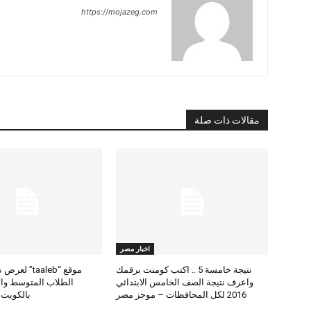
https://mojazeg.com
مقالات ذات صلة
اخبار مصر
نتيجة خامسة 5 .. اكتب كومنت برقمك
موقع “taaleb” 
واعرف نتيجة الصف الخامس الابتدائي
2016 لكل المحافظات – موجز مصر
بالكويت