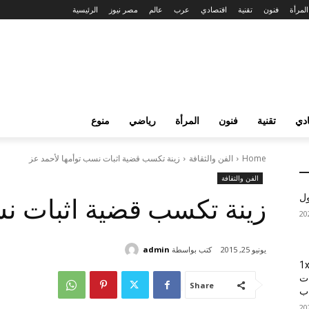
المرأة
فنون
تقنية
اقتصادي
عرب
عالم
مصر نيوز
الرئيسية
دي
تقنية
فنون
المرأة
رياضي
منوع
Home
الفن والثقافة
زينة تكسب قضية اثبات نسب توأمها لأحمد عز
الفن والثقافة
ول
زينة تكسب قضية اثبات نس
كتب بواسطة
admin
يونيو 25, 2015
1xBet
ات
Share
اب