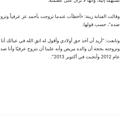
نسبهما إليه، وأنها لا تزال على عصمته.
وقالت الفنانة زينة: «أخطأت عندما تزوجت بأحمد عز عرفياً وتز
ضده”، حسب قولها.
وتابعت: “أريد أن آخذ حق أولادي وأقول له اتق الله في عيالك أنا
وتزوجته بحجة أن والده مريض وأنه علينا أن نتزوج عرفيًا وأنا صدق
عام 2012 وأنجبت في أكتوبر 2013″.