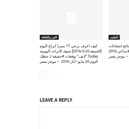
التعليم
الفن والثقافة
لعرض نتائج امتحانات
كيف اعرف برجي ؟؟ نسردْ ابراج اليوم
الطلاب المتوسط والابتدائي 2016
[الجمعة 20-5-2016] شوفـ الابراجـ اليومية
 – موجز مصر
Today ”لايف“ توقعات #حقيقة لـ حظك
اليوم 20 مايو~أيار 2016 – موجز مصر
LEAVE A REPLY