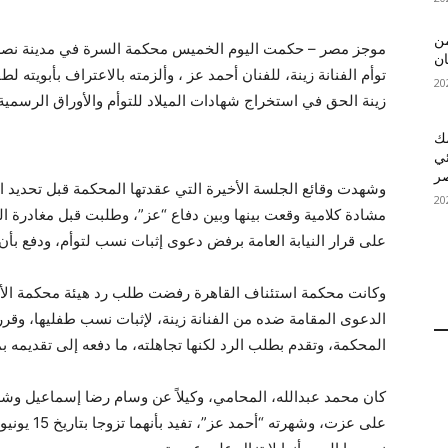
 MelBet APK: من
موجز مصر – حكمت اليوم الخميس محكمة السرة في مدينة نصر 
ان
توأم الفنانة زينة، للفنان أحمد عز ، وألزمته بالاعتراف بأبويته 
زينة الحق في استخراج شهادات الميلاد للتوأم والأوراق الرسمية 
قمك
ئي
وشهدت وقائع الجلسة الأخيرة التي عقدتها المحكمة قبل تحديد ا
مشادة كلامية وقعت بينها وبين دفاع “عز”، وطلبت قبل مغادرة ا
على قرار النيابة العامة برفض دعوى إثبات نسب لتوأم، ودفع بأن قر
وكانت محكمة استئناف القاهرة رفضت طلب رد هيئة محكمة الأس
المحكمة، وتقدم بطلب الرد لكنها تجاهلته، ما دفعه إلى تقديمه 
كان محمد عبدالله، المحامي، وكيلاً عن وسام رضا إسماعيل وشهر