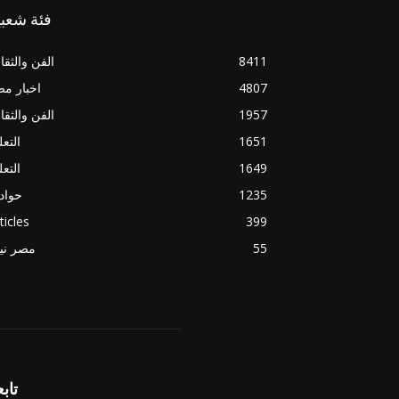
فئة شعبي
8411
الفن والثقا
4807
اخبار م
1957
الفن والثقا
1651
التعل
1649
التعل
1235
حواد
ticles
399
55
مصر ني
تابع