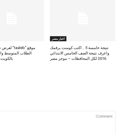
اخبار مصر
نتيجة خامسة 5 .. اكتب كومنت برقمك
موقع “taaleb” 
واعرف نتيجة الصف الخامس الابتدائي
2016 لكل المحافظات – موجز مصر
بالكويت