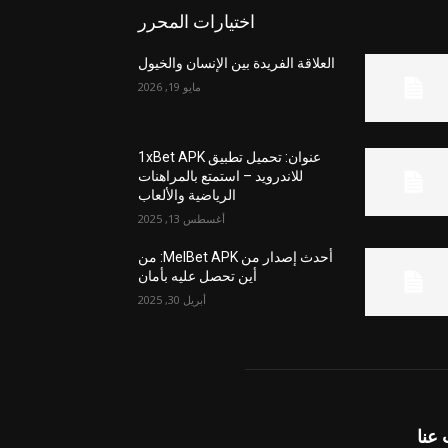
اختيارات المحرر
العلاقة الفريدة بين الإنسان والخيول
مايو 19, 2026
عنوان: تحميل تطبيق 1xBet APK
للاندرويد – استمتع بالمراهنات
الرياضية والألعاب
أغسطس 13, 2025
أحدث إصدار من MelBet APK: من
أين تحصل عليه بأمان
أبريل 30, 2025
عنا