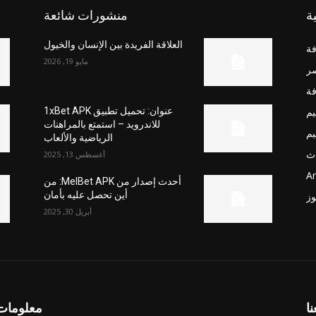
ة
منشورات شائعة
العلاقة الفريدة بين الإنسان والخيول
فة
مايو 19, 2026
صر
فة
يم
عنوان: تحميل تطبيق 1xBet APK
للاندرويد – استمتع بالمراهنات
يم
الرياضية والألعاب
ث
أغسطس 13, 2025
Ar
أحدث إصدار من MelBet APK: من
أين تحصل عليه بأمان
وز
أبريل 30, 2025
نا
معلومات 