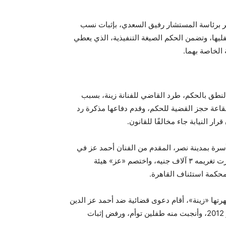
برئاسة المستشار رفيق السعدي، بإثبات نسب
لطفليها، وتضمن الحكم الصيغة التنفيذية، الذي يعطي
الخاصة بهما.
لنطق بالحكم، طرد القاضي للفنانة زينة، بسبب
لقاعة حجز القضية للحكم، وقدم دفاعها مذكرة رد
ار النيابة جاء مخالفًا للقانون.
رة بمدينة نصر، المقدم من الفنان أحمد عز في
الدعوى المقامة ضده من الفنانة زينة، لإثبات نسب طفليها، وقررت تغريمه ٣ آلاف جنيه، واختصم «عز» هيئة
بمحكمة استئناف القاهرة.
تها «زينة»، أقام دعوى قضائية ضد أحمد عز الدين
على عزت، وشهرته “أحمد عز”، تفيد بأنهما تزوجا بتاريخ 15 يونيو 2012، وأنجبت منه طفلين توأم، ورفض إثبات