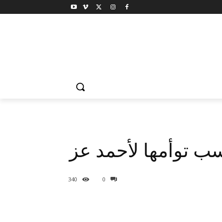
ب توأمها لأحمد عز
340
0