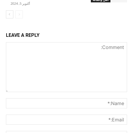
أكتوبر 5, 2024
LEAVE A REPLY
nt:
me:*
ail:*