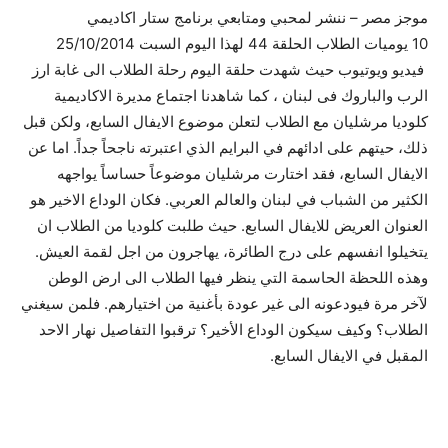
موجز مصر – ننشر لمحبي ومتابعي برنامج ستار اكاديمي
10 يوميات الطلاب الحلقة 44 لهذا اليوم السبت 25/10/2014
فيديو ويوتيوب حيث شهدت حلقة اليوم رحلة الطلاب الى غابة ارز
الرب والباروك فى لبنان ، كما شاهدنا اجتماع مديرة الاكاديمية
كلوديا مرشليان مع الطلاب لتعلن موضوع الايفال السابع، ولكن قبل
ذلك، حيتهم على ادائهم في البرايم الذي اعتبرته ناجحاً جداً. اما عن
الايفال السابع، فقد اختارت مرشليان موضوعاً حساساً يواجهه
الكثير من الشباب في لبنان والعالم العربي. فكان الوداع الاخير هو
العنوان العريض للايفال السابع. حيث طلبت كلوديا من الطلاب ان
يتخيلوا انفسهم على درج الطائرة، يهاجرون من اجل لقمة العيش.
وهذه اللحظة الحاسمة التي ينظر فيها الطلاب الى ارض الوطن
لآخر مرة فيودعونه الى غير عودة بأغنية من اختيارهم. فلمن سيغني
الطلاب؟ وكيف سيكون الوداع الأخير؟ ترقبوا التفاصيل نهار الاحد
المقبل في الايفال السابع.