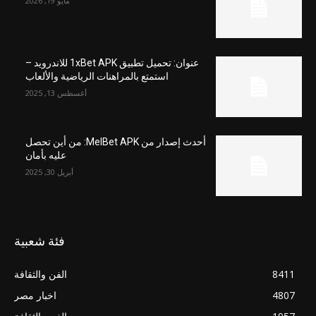
مايو 19, 2026
عنوان: تحميل تطبيق 1xBet APK للاندرويد –
استمتع بالمراهنات الرياضية والألعاب
أغسطس 13, 2025
أحدث إصدار من MelBet APK: من أين تحصل
عليه بأمان
أبريل 30, 2025
فئة شعبية
8411
الفن والثقافة
4807
اخبار مصر