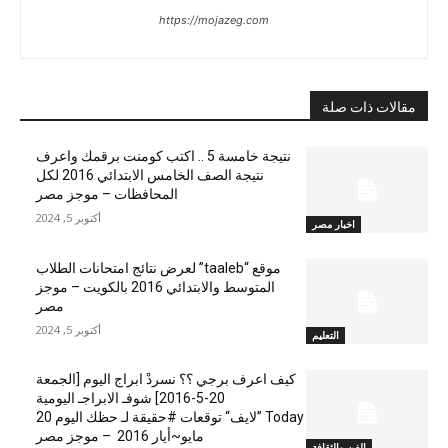
https://mojazeg.com
مقالات ذات صلة
نتيجة خامسة 5 .. اكتب كومنت برقمك واعرف
نتيجة الصف الخامس الابتدائي 2016 لكل
المحافظات – موجز مصر
أكتوبر 5, 2024
اخبار مصر
موقع “taaleb” لعرض نتائج امتحانات الطلاب
المتوسط والابتدائي 2016 بالكويت – موجز
مصر
أكتوبر 5, 2024
التعليم
كيف اعرف برجي ؟؟ نسردْ ابراج اليوم [الجمعة
20-5-2016] شوفـ الابراجـ اليومية
Today ”لايف“ توقعات #حقيقة لـ حظك اليوم 20
مايو~أيار 2016 – موجز مصر
الفن والثقافة