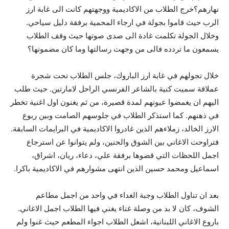
نهارهم؟خرج الطلاب من الاكاديمية ووجهتهم كانت الى غابة ارز
الرب حيث قاموا بجولة في ارجاء المحمية برفقة دليل سياحي.
وخلال الجولة تكلمت غادة الى صدى صوتها حيث وقف الطلاب
يسمعون ما تردده فالى من وجهت رسالتها وما كان مضمونها؟
خلال تجولهم في غابة ارز الباروك، جلس الطلاب تحت شجرة
عملاقة سميت كنية بالشاعر الفرنسي الراحل لامارتين. حيث طلب
اليهم ان يغمضوا عيونهم لمدة قصيرة، من ثم يغنون اول اغنية تخطر
في ذهنهم. كما استذكر الطلاب في جلوسهم الصامت وبين ربوع
الارز الخالد، زملاءهم الذين غادروا الاكاديمية في البرايمات السابقة.
فتراوحت الاغاني بين الشوق والحنين، ولم يتوانوا عن استرجاع
اجمل اللحظات التي قضوها برفقة علي، دعاء، ريان، اشراق،
اسماعيل ومحمد حسين الذين انتهى مشوارهم في الاكاديمية باكرا.
بعد ان تناول الطلاب وجبة الغداء في واحد من اجمل مطاعم
الشوف، كان لا بد من وصلة غناء يغني فيها الطلاب اجمل الاغاني.
باروع الاغاني اللبنانية، اشعل الطلاب اجواء المطعم حيث غنوا ولم