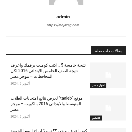
admin
https://mojazeg.com
مقالات ذات صلة
نتيجة خامسة 5 .. اكتب كومنت برقمك واعرف
نتيجة الصف الخامس الابتدائي 2016 لكل
المحافظات – موجز مصر
أكتوبر 5, 2024
اخبار مصر
موقع “taaleb” لعرض نتائج امتحانات الطلاب
المتوسط والابتدائي 2016 بالكويت – موجز
مصر
أكتوبر 5, 2024
التعليم
كيف اعرف برجي ؟؟ نسردْ ابراج اليوم [الجمعة