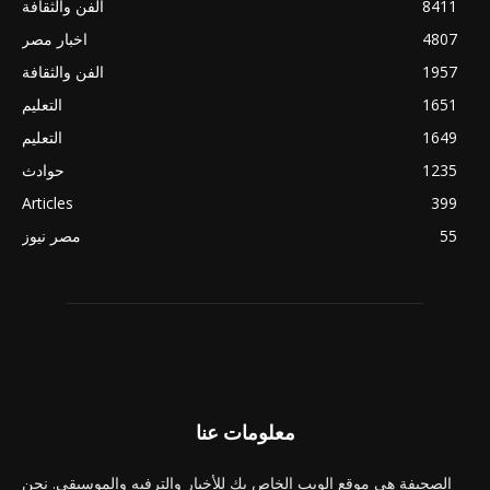
8411
الفن والثقافة
4807
اخبار مصر
1957
الفن والثقافة
1651
التعليم
1649
التعليم
1235
حوادث
Articles
399
55
مصر نيوز
معلومات عنا
الصحيفة هي موقع الويب الخاص بك للأخبار والترفيه والموسيقى. نحن