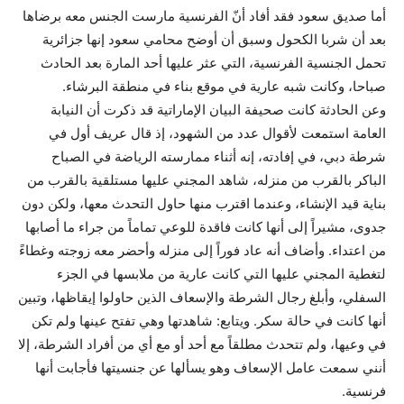
أما صديق سعود فقد أفاد أنّ الفرنسية مارست الجنس معه برضاها
بعد أن شربا الكحول وسبق أن أوضح محامي سعود إنها جزائرية
تحمل الجنسية الفرنسية، التي عثر عليها أحد المارة بعد الحادث
صباحا، وكانت شبه عارية في موقع بناء في منطقة البرشاء.
وعن الحادثة كانت صحيفة البيان الإماراتية قد ذكرت أن النيابة
العامة استمعت لأقوال عدد من الشهود، إذ قال عريف أول في
شرطة دبي، في إفادته، إنه أثناء ممارسته الرياضة في الصباح
الباكر بالقرب من منزله، شاهد المجني عليها مستلقية بالقرب من
بناية قيد الإنشاء، وعندما اقترب منها حاول التحدث معها، ولكن دون
جدوى، مشيراً إلى أنها كانت فاقدة للوعي تماماً من جراء ما أصابها
من اعتداء. وأضاف أنه عاد فوراً إلى منزله وأحضر معه زوجته وغطاءً
لتغطية المجني عليها التي كانت عارية من ملابسها في الجزء
السفلي، وأبلغ رجال الشرطة والإسعاف الذين حاولوا إيقاظها، وتبين
أنها كانت في حالة سكر. ويتابع: شاهدتها وهي تفتح عينها ولم تكن
في وعيها، ولم تتحدث مطلقاً مع أحد أو مع أي من أفراد الشرطة، إلا
أنني سمعت عامل الإسعاف وهو يسألها عن جنسيتها فأجابت أنها
فرنسية.