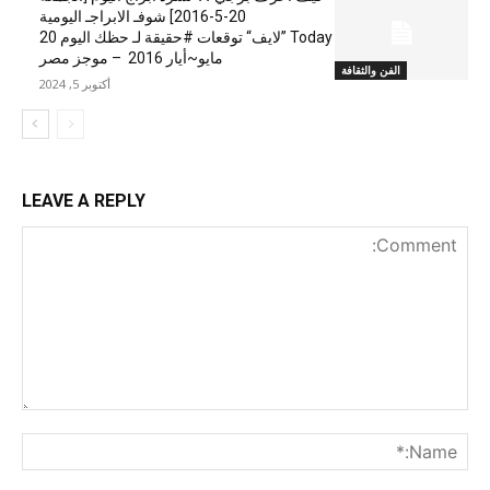
20-5-2016] شوفـ الابراجـ اليومية
Today ”لايف“ توقعات #حقيقة لـ حظك اليوم 20
مايو~أيار 2016 – موجز مصر
الفن والثقافة
أكتوبر 5, 2024
LEAVE A REPLY
nt:
me:*