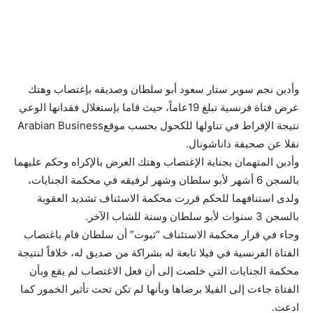
وأدين نجم سوبر ستار سعود أبو سلطان وصديقه بإغتصاب وهتك
عرض فتاة فرنسية تبلغ 19عاماً، حيث قاما بإستغلال فقدانها الوعي
نتيجة الإفراط في تناولها للكحول بحسب موقعArabian Business
نقلا عن صحيفة ذاناشونال.
وأدين المتهمان بجناية الإغتصاب وهتك العرض بالإكراه وحكم عليهما
بالسجن 6 أشهر لأبو سلطان وشهر لرفيقه في محكمة الجنايات،
ولدى استنافهما للحكم قررت محكمة الاسئناف تشديد العقوبة
بالسجن 3 سنوات لأبو سلطان وسنة للشاب الآخر.
وجاء في قرار محكمة الاستئناف “ثبوت” أن سلطان قام باغتصاب
الفتاة الفرنسية في فيلا تابعة له بشراكة من صديق له، خلافاً لنتيجة
محكمة الجنايات التي خلصت إلى أن فعل الاغتصاب لم يقع وبأن
الفتاة جاءت إلى الفيلا برضاها وبأنها لم تكن تحت تأثير الخمور كما
ادعت.