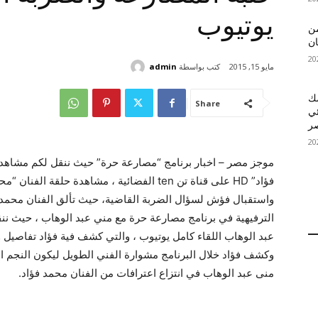
يوتيوب
 MelBet APK: من
ان
كتب بواسطة
admin
مايو 15, 2015
قمك
Share
ئي
موجز مصر – اخبار برنامج “مصارعة حرة” حيث ننقل لكم مشاهدة
فؤاد” HD على قناة تن ten الفضائية ، مشاهدة ح
واستقبال فؤش لسؤال الضربة القاضية، حيث تألق الفنان محمد 
الترفيهية في برنامج مصارعة حرة مع مني عبد الوهاب ، حيث ن
عبد الوهاب اللقاء كامل يوتيوب ، والتي كشف فية فؤاد تفاصيل و
وكشف فؤاد خلال البرنامج مشوارة الفني الطويل ليكون النجم ا
منى عبد الوهاب في انتزاع اعترافات من الفنان محمد فؤاد.