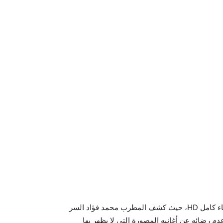
وما زلنا نتابع مشاهدة برنامج مصارحة حرة حلقة محمد فؤاد اللقاء كامل HD، حيث كشف المطرب محمد فؤاد السر
م رضائه عن أغانيه المصورة التي لا يظهر بها