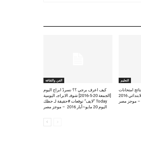
التعليم
الفن والثقافة
لعرض نتائج امتحانات
كيف اعرف برجي ؟؟ نسردْ ابراج اليوم
الطلاب المتوسط والابتدائي 2016
[الجمعة 20-5-2016] شوفـ الابراجـ اليومية
 – موجز مصر
Today ”لايف“ توقعات #حقيقة لـ حظك
اليوم 20 مايو~أيار 2016 – موجز مصر