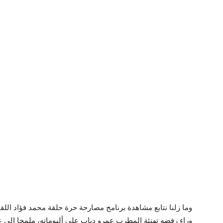
وراء رفضه تهنئة المطرب عمرو دياب على ألبوماته، ملمحا إلى عد