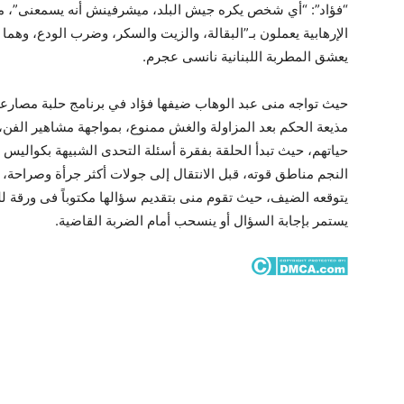
“فؤاد”: “أي شخص يكره جيش البلد، ميشرفينش أنه يسمعنى”، م
الإرهابية يعملون بـ”البقالة، والزيت والسكر، وضرب الودع، وهم
يعشق المطربة اللبنانية نانسى عجرم.
حيث تواجه منى عبد الوهاب ضيفها فؤاد في برنامج حلبة مصارعة 
مذيعة الحكم بعد المزاولة والغش ممنوع، بمواجهة مشاهير الفن،
حياتهم، حيث تبدأ الحلقة بفقرة أسئلة التحدى الشبيهة بكواليس
النجم مناطق قوته، قبل الانتقال إلى جولات أكثر جرأة وصراحة، 
يتوقعه الضيف، حيث تقوم منى بتقديم سؤالها مكتوباً فى ورقة
يستمر بإجابة السؤال أو ينسحب أمام الضربة القاضية.