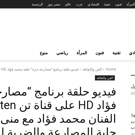
المرأة
فنون
تقنية
اقتصادي
عرب
عالم
مصر نيوز
الرئيسية
دي
تقنية
فنون
المرأة
رياضي
منوع
Home
الفن والثقافة
فيديو حلقة برنامج “مصارحة حرة” حلقة محمد فؤاد HD على قناة تن...
الفن والثقافة
ول
فيديو حلقة برنامج “مصار
الفنان محمد فؤاد مع منى
1xBet
ات
اب
حلبة المصارعة والضربة ال