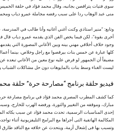
منى عبد الوهاب ردا على سبب رفضه مجاملة عمرو دياب ومحمد م
وتابع: “منير استاذي وكنت أغني أغانيه وأنا طالب في المدرسة،
أخرى بقوة”، لكن فيما يخص الفن الذي يقدمه عمرو دياب قال فؤا
وجود خلاف أخلاقي مهني بينه وبين الأغاني المصورة التي يقدمها 
كلها عبارة عن خمس بنات بيرقصوا مع راجل وخلاص، بينما أعما
مضيفاً أن الجمهور لو فرض عليه نوع معين من الأغاني تبعده عن ر
ليست الغناء وسط بنات بالمايوهات دون حل مشاكلات الشباب وا
فيديو حلقة برنامج “مصارحة حرة” حلقة محمد فؤاد HD على قنا
كما كشف المطرب المصري محمد فؤاد في برنامج مصارعة حرة
مبارك، وموقفه من التغيير والثورة، ورفضه الهرب للخارج، وسب
إحدى المناسبات الرسمية، تحدث محمد فؤاد عن سبب بكائه الم
المكالمة الهاتفية التى أجراها مع البرامج التليفزيونية أثناء توا