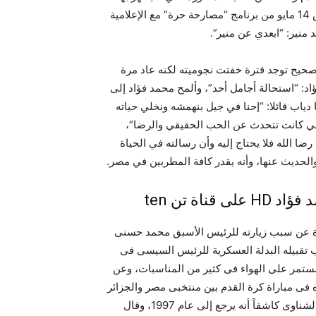
سوى فتيات يتراقصن بجانبه، وقال محمد فؤاد في حلقة الخميس 14 مايو من برنامج “مصارحة حرة” مع الإعلامية
نير: “ابعدي عن منير”.
 صحيح توجد فترة خفتت نجوميته لكنه عاد مرة
د: “استحالة أجامل أحد”، وألمح محمد فؤاد إلى
دياب قائلا: “إحنا في جيل بنهمشه ونخلي حياته
لي كانت تتحدث عن الحب الحقيقي والرضا”،
ضا الله فلا يحتاج إليه وأن رسالته في الحياة
لحديث عنها، وأنه يقدر كافة المطربين في مصر.
ة تن ten
 عن سبب زيارته للرئيس الأسبق محمد حسنى
ب تقبيله البدلة العسكرية للرئيس السيسى فى
ستمر على الهواء فى كثير من المناسبات، وعن
جده فى مباراة كرة القدم بين منتخبى مصر والجزائر
وتسبب بها فى إشعال أزمة، ويتحدث عن خلافه مع الناقد طارق الشناوى كاشفاً أنه يرجع إلى عام 1997، وقال