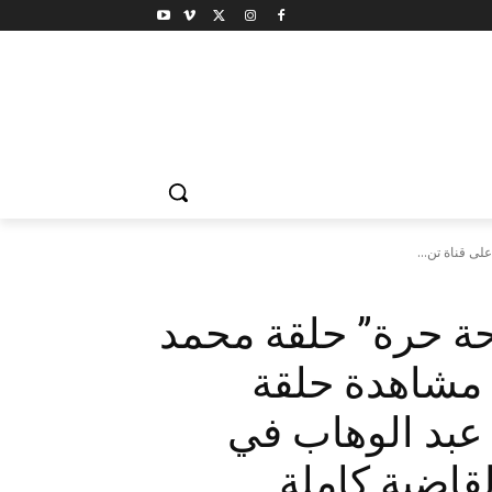
حة حرة” حلقة محمد
فؤاد HD على قناة تن ten مشاهدة حلقة
 عبد الوهاب في
قاضية كاملة