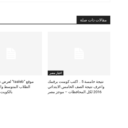
مقالات ذات صلة
اخبار مصر
نتيجة خامسة 5 .. اكتب كومنت برقمك
موقع “taaleb” 
واعرف نتيجة الصف الخامس الابتدائي
2016 لكل المحافظات – موجز مصر
بالكويت