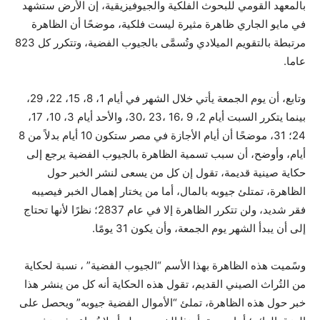
بالمعهد القومي للبحوث الفلكية والجيوفيزيقية، إن الأرض ستشهد
في مايو الجاري ظاهرة مثيرة ليست فلكية، موضحًا أن الظاهرة
مرتبطة بالتقويم الميلادي وتُسمَّى بالجيوب الفضية، وتتكرر كل 823
عاما.
وتابع، أن يوم الجمعة يأتي خلال الشهر في أيام 1، 8، 15، 22، 29،
بينما يتكرر السبت أيام 2، 9 ،16 ،23 ،30، والأحد أيام 3، 10، 17،
24؛ 31، موضحًا أن أيام الأجازة في مصر ستكون 10 أيام بدلاً من 8
أيام، وأوضح، أن سبب تسمية الظاهرة بالجيوب الفضية يرجع إلى
حكاية صينية قديمة، تقول إن كل من يسعى لنشر الخبر حول
الظاهرة، تمتلئ جيوبه بالمال، أما من يختار إهمال الخبر فيصيبه
فقر شديد، ولن تتكرر الظاهرة إلا في عام 2837؛ نظرًا لأنها تحتاج
إلى أن يبدأ الشهر يوم الجمعة، وأن يكون 31 يومًا.
وسًميت هذه الظاهرة بهذا الأسم “الجيوب الفضية” ، نسبة لحكاية
من التُراث الصيني القديم، تقول هذه الحكاية أنه كل من ينشر هذا
خبر حول هذه الظاهرة، تملئ “الأموال الفضية جيوبه” ويحصل على