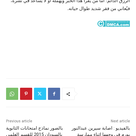
الرزق الدائم؛ أما من يقرأ هذا الخبر ويهمله أو لا يُساعد في نشره،
فيُعاني من فقر شديد طوال حياته.
Previous article
Next article
بالفيديو : اصابة سيرين عبدالنور
بالصور نماذج امتحانات الثانوية
بورم في وجهها اثناء ممارسة
بالسودان 2015 للقسم العلمي