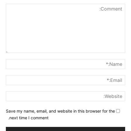
nt:
me:*
ail:*
ite:
Save my name, email, and website in this browser for the
next time I comment.