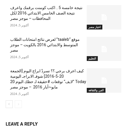
نتيجة خامسة 5 .. اكتب كومنت برقمك واعرف
نتيجة الصف الخامس الابتدائي 2016 لكل
المحافظات – موجز مصر
أكتوبر 5, 2024
اخبار مصر
موقع “taaleb” لعرض نتائج امتحانات الطلاب
المتوسط والابتدائي 2016 بالكويت – موجز
مصر
أكتوبر 5, 2024
التعليم
كيف اعرف برجي ؟؟ نسردْ ابراج اليوم [الجمعة
20-5-2016] شوفـ الابراجـ اليومية
Today ”لايف“ توقعات #حقيقة لـ حظك اليوم 20
مايو~أيار 2016 – موجز مصر
الفن والثقافة
أكتوبر 5, 2024
LEAVE A REPLY